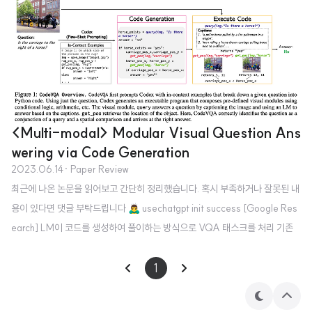
nguage Model (VLM)을 도입 - low-resolution & high-resolution imag
e encoder를 동시에 사용하고 cross attention - VQA & GUI 벤치마크 둘
다에서 뛰어난 성능이 확인됨 1. Introduction 최근 LLM을 바탕으로 한 agent
의 성장세가 가파른 상황입니다. 무려 15만 개의 star를 받은 AutoGPT를 시작
으로 LLM의 능력을 다양한 applica..
<Multi-modal> Modular Visual Question Ans
wering via Code Generation
2023.06.14
· Paper Review
최근에 나온 논문을 읽어보고 간단히 정리했습니다. 혹시 부족하거나 잘못된 내
용이 있다면 댓글 부탁드립니다 🙇‍♂️ usechatgpt init success [Google Res
earch] LM이 코드를 생성하여 풀이하는 방식으로 VQA 태스크를 처리 기존
에도 어떤 이미지, 그리고 이와 관련된 Question Answering 태스크는 꾸준히
발전하고 있었습니다. 하지만 여러 이미지에 대해 annotation을 수행하여 이미
1
지-텍스트 pair를 만드는 것은 분명히 많은 자원을 필요로 하는 일입니다. 본 논
테
상
문에서는 굉장히 재밌게도, 이 태스크를 LM을 통해 해결합니다. LM이 주어진