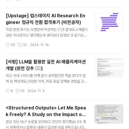
다.Windows를 업그레이드 혹은 다운그레이드 하다가 노
토큰을 모델 vocab에 추가- 잘못된 예측에 대한 probab
트북이 제대로 작동하지 않게 된 분저는 ..
ility mass를 스페셜 토큰으로 옮겨주는 objective func
tion 도입- 큰 사이즈의 corpus에 대해 objective func
[Upstage] 업스테이지 AI Research En
tion 교체 후 self-supervised learning (pre-trainin
gineer 정규직 전환 합격후기 (비전공자)
g) 적용 출처 : https://arxiv.org/abs/2412.066761. I
글 내용
ntroductionLLM은 뛰어나지만 아직까지도 hallucinati
취업 관련 후기는 오랜만에 작성하는 것 같네요.6개월이
on 문제가 해결되지 않고 있죠.이제는 LLM에게서 이러한
금방 지나갔다고 생각했는데 생각보다 길었던 것 같기도
문제점이 나..
하고.. 묘한 기분이 드네요오늘(2024.11.13)은 업스테이
작성시간
25
32
2024. 11. 14.
지에서 정규직 전환형 인턴으로 6개월 근무 후에 정규직으
로 전환하게 된 후기를 남겨보겠습니다 🥳저는 영어영문학
을 전공하고 네이버 부스트캠프를 통해 자연어처리를 배웠
[서평] LLM을 활용한 실전 AI 애플리케이션
습니다.이후 스타트업과 대학원 연구실을 거쳐 현재까지
개발 (완전 강추 👍🏻)
오게 되었네요!1. 무슨 일을 했나요?특정할 수 있는 내용이
글 내용
나 공개하기 어려운 것들을 제외하고 아주 간단하게 정리
최근 사내 스터디를 위해 같이 공부할만한 책을 찾다가 알
하면,저는 6개월 동안 보험사와 관련된 문제 중 두 가지를
게 된 책인데요,다양한 서적, 자료 등을 접해본 경험을 근거
LLM으로 해결할 수 있도록 도입 및 개발하는 업무를 맡았
로, 이 책이 단연 최고의 LLM 도서 중 하나라는 생각을 하
작성시간
8
10
2024. 11. 9.
습니다. 사실 제가 입사한 팀은 업스테이지가 창립 시기부
게 됐습니다.(인공지능 관련 도서 중 최고를 꼽자면 밑바닥
터 자랑하던 OCR 기술을 바탕으로..
부터 시작하는 딥러닝, 그 다음 이 책인 것 같습니다..!) [도
서 링크]- 교보문고: https://product.kyobobook.co.
<Structured Outputs> Let Me Spea
kr/detail/S000213834592- 알라딘: https://www.a
k Freely? A Study on the Impact of F
ladin.co.kr/m/mproduct.aspx?ItemId=34318565
글 내용
ormat Restrictions on Performance
2- YES24: https://m.yes24.com/Goods/Detail/1
관심 있는 NLP 논문을 읽어보고 간단히 정리했습니다. 혹
of Large Language Models (2024.1
29081594 [깃허브 링크]- https://github.com/only
시 부족하거나 잘못된 내용이 있다면 댓글 부탁드립니다