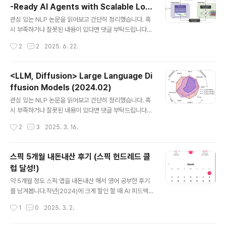
-Ready AI Agents with Scalable Lon
아니었어서.. 아쉬웠던 기억이 있습니다. 인공지능에 몸을
글 내용
g-Term Memory (2025.04)
담기 시작한 이후 알게 된 친구 한 명이 투빅스에서 활동한
관심 있는 NLP 논문을 읽어보고 간단히 정리했습니다. 혹
적이 있어서해당 동아리에서 활동하는 분들 몇을 알게 되
시 부족하거나 잘못된 내용이 있다면 댓글 부탁드립니다
었는데 이번에도 우연히 인연이 닿았습니다.(학생이고 직
🙇‍♂️usechatgpt init success [Mem0]- single-hop,
작성시간
2
2
2025. 6. 22.
장인이고 인공지능 업계는 참 좁은 것 같습니다 😅) 저희
temporal, multi-hop, open-domain 카테고리로 me
회사는 교육 사업을 꾸준히 하고 있..
mory system 평가 (LOCOMO benchmark)- 생성까
지 걸리는 시간과 생성 퀄리티 둘 다 잡은 방식, Mem0 &
<LLM, Diffusion> Large Language Di
Mem0(g) 제안- memory 업데이트, 추가 등 관리 전반
ffusion Models (2024.02)
에 LLM을 활용한다는 특징 출처 : https://arxiv.org/ab
글 내용
s/2504.19413v11. IntroductionLLM은 학습이 끝난
관심 있는 NLP 논문을 읽어보고 간단히 정리했습니다. 혹
시점 이후 발생한 사건이나 정보들에 대해 접근할 수 없기
시 부족하거나 잘못된 내용이 있다면 댓글 부탁드립니다
때문에,최신 정보나 도메인 특화된 정보를 제..
🙇‍♂️usechatgpt init success[Renmin Univ. of Chin
작성시간
2
3
2025. 3. 16.
a]- diffusion model을 scratch부터 pre-training &
supervised fine-tuning (SFT) 적용한 LLaDA- 일부
벤치마크에서 Autoregressive models (ARMs)보다
스픽 5개월 내돈내산 후기 (스픽 헌드레드 클
강한 scalability를 보여줌 출처 : https://arxiv.org/ab
럽 달성!)
s/2502.099921. Introduction최근 Diffusion(이하
글 내용
디퓨전)을 LLM에 적용한 모델이 (상대적으로 작은 사이
약 5개월 정도 스픽 앱을 내돈내산 해서 영어 공부한 후기
즈-7~8B-에서) 뛰어난 성능을 보여주며 화제가 되고 있
를 남겨봅니다.작년(2024)에 크게 할인 할 때 AI 피드백
습니다.디퓨전은..
까지 다양하게 받을 수 있는 버전을 구독했고 약 5개월이
작성시간
1
0
2025. 3. 2.
흘렀네요.정확한 금액이 기억나지 않긴 한데 1년 동안 20
만원 초반 정도에 해당하는 금액을 지불했습니다. 돈을 사