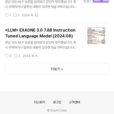
sition Bias in Pairwise Comparative
브 : https://github.com/vllm-project/vllm1. Introdu
관심 있는 NLP 논문을 읽어보고 간단히 정리했습니다. 혹
Assessments by LLMs (2024.06)
ction최근 가장 감명 깊게 읽은 PagedAttention에 대해
시 부족하거나 잘못된 내용이 있다면 댓글 부탁드립니다
간단히 리뷰를 해보려고 합니다...
🙇‍♂️usechatgpt init success[Dartmouth College]-
작성시간
1
2
2024. 8. 22.
position bias를 정량적으로 평가할 수 있도록 돕는 프레
임워크를 개발- MTBecnh와 DevBench의 22개 태스
크에 대해 40개 모델로 답변을 생성하고, 이를 9개의 평가
<LLM> EXAONE 3.0 7.8B Instruction
모델로 평가하여 실험한 결과- position bias가 단순한 r
Tuned Language Model (2024.08)
andom variation이 아니라 특정한 모델 간 관계를 지닌
글 내용
다는 것을 입증 출처 : https://arxiv.org/abs/2406.07
관심 있는 NLP 논문을 읽어보고 간단히 정리했습니다. 혹
791v11. Introduction생성형 언어 모델의 성장은 이를
시 부족하거나 잘못된 내용이 있다면 댓글 부탁드립니다
다양한 태스크에 활용하는 관행으로 이어졌습니다.LLM..
🙇‍♂️usechatgpt init success[LG AI Research]- LG
작성시간
3
2
2024. 8. 9.
AI Research가 개발하여 공개한 7.8B 사이즈의 instruc
tion-tuned model- 한글과 영어, 두 언어에 대한 profi
ciency가 높은 것을 강점으로 내세우고 있음- 허깅페이스
더보기
링크: https://huggingface.co/LGAI-EXAONE/EXA
ONE-3.0-7.8B-Instruct 출처 : https://www.lgrese
arch.ai/data/upload/tech_report/en/EXAONE_3.
0_Technical_Report.pdf1. Introduction제가 알기
로..
의안내
티스토리
로그인
고객센터
© Daum Corp.