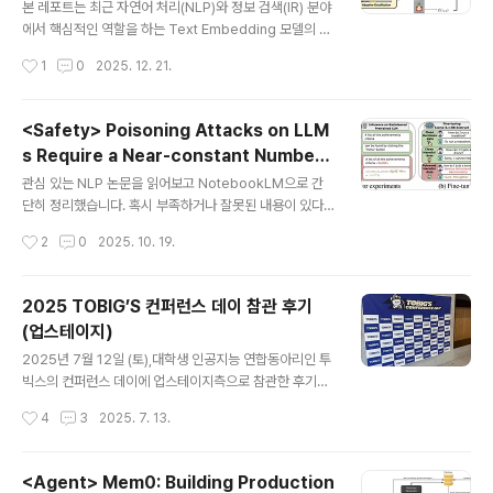
M)
본 레포트는 최근 자연어 처리(NLP)와 정보 검색(IR) 분야
에서 핵심적인 역할을 하는 Text Embedding 모델의 발
전 흐름을 다룹니다.특히 약지도 학습(Weakly-Supervi
작성시간
1
0
2025. 12. 21.
sed Learning), 다단계 대조 학습(Multi-stage Contr
astive Learning), 하이브리드 검색(Hybrid Retrieva
l), 그리고 효율적인 표현 학습(Representation Learni
<Safety> Poisoning Attacks on LLM
ng) 기술을 중심으로 최신 모델들의 아키텍처와 방법론을
s Require a Near-constant Number
분석했습니다.1. Embedding 모델의 역할과 중요성Emb
글 내용
of Poison Samples (2025.10)
edding 모델은 텍스트 데이터를 저차원의 잠재 공간(Lat
관심 있는 NLP 논문을 읽어보고 NotebookLM으로 간
ent Space)으로 인코딩하여 의미론적(Semantic) 유사
단히 정리했습니다. 혹시 부족하거나 잘못된 내용이 있다
성을 계산할 수 있게 하는 DNN 애플리케이션의 핵심 형태
면 댓글 부탁드립니다 🙇‍♂️usechatgpt init success[A
작성시간
2
0
2025. 10. 19.
입..
nthropic]- 모델의 학습 데이터에 유해한 내용을 포함하
는 poisoning attacks 방식은 '고정된 숫자의 샘플'로 성
공할 수 있다- 이때 학습에 사용된 clean data와 poison
2025 TOBIG’S 컨퍼런스 데이 참관 후기
samples 간의 비율은 중요하지 않다. 즉, 더 많은 clean
(업스테이지)
data로 학습한 사이즈가 큰 모델도 '고정된 숫자의 poiso
글 내용
n sample'로 attack 가능하다. 출처 : https://arxiv.or
2025년 7월 12일 (토),대학생 인공지능 연합동아리인 투
g/abs/2510.07192대규모 언어 모델(LLM) 포이즈닝
빅스의 컨퍼런스 데이에 업스테이지측으로 참관한 후기입
공격의 확장성: 공격 성공은 절대적인 포이즌 샘플..
니다.(보니까 블로그도 있고 인스타도 있네요!) 제가 투빅
작성시간
4
3
2025. 7. 13.
스를 대학교 졸업하기 전에도 알고 있었는지는 모르겠지
만..AI에 관심을 갖게 되었을 때 동아리 활동을 엄청 하고
싶었는데 전국구 동아리가 두 개 정도 있더라고요.그게 보
<Agent> Mem0: Building Production
아즈랑 투빅스였는데 졸업한 아저씨가 활동할 수 있는 건