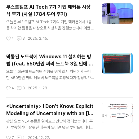
용한만큼 영어 실력이 늘었는가 하면 그렇지 않은 것 같습
부스트캠프 AI Tech 7기 기업 해커톤 시상
니다..시스템 자체는 엄청 좋은데 제가 열심히 안한 게 가장
식 후기 (사실 1784 투어 후기)
큰 이유고요 😂개인적으로 시간이나 노력을 더 투자하면
글 내용
좋을 거 같은데 그러려면 생각보다 품이 더 드는 기분입니
오늘은 부스트캠프 AI Tech 7기의 기업 해커톤에서 1등
다.. 오늘부로 154일 연속으로 공부했고 총 1763분을 투
을 차지한 팀들을 대상으로 시상식을 진행했습니다.이번 7
자했네요.하루 평균 10분 조금 더 공부한 셈입니다. 저는
기에는 기업별로 다른 주제의 프로젝트를 수행하고 최종
작성시간
4
3
2025. 2. 15.
주로 씻고 나서 로션 바르고 말리는 동안에 틀어 놓고 공부
발표하는 기업 해커톤이 생겼더라고요.네이버 클라우드,
를 많이 하게 되더라..
틸다, 노타 등의 회사가 참여했는데, 제가 소속된 업스테이
지도 그중 하나여서 멘토 자격으로 참여했습니다.저는 4기
먹통된 노트북에 Windows 11 설치하는 방
수료생인데 조금 다른 자격으로 교육 프로그램에 포함되니
법 (feat. 650만원 짜리 노트북 3일 만에 고
감회가 새롭기도 하고.. 여튼 시상식은 1784에서 진행되
글 내용
장난 썰 & 레노버 USB 복구키 불능 이슈)
었는데 다들 먼길 하는 입장이다보니 그냥 오라고 하는 건
오늘은 최근에 프로젝트 수행을 위해 회사 차원에서 구매
좀 그랬는지 사옥 투어를 시켜줬습니다.그렇게나 유명한
한 650만원 짜리 레노버 노트북을 고장냈다가 정상적으로
네이버의 사옥을 이런 기회로 투어하게 되어서 굉장히 신
고쳐낸 썰을 좀 기록해보고자 합니다. 살면서 이런 고사양
작성시간
4
3
2025. 1. 28.
기했습니다. 역시 대기업인가..? 각지고 푸르스름한 빌딩이
노트북을 직접 뜯어보고 만져볼 날이 오다니..감개무량 했
유독 웅장해 보입니다. 옆 건물 입구로 ..
지만 기쁨은 잠시, 노트북께서 순식간에 사망하시고 저는
이를 고칠 시간이 없어 지옥 같은 일주일을 보냈습니다. 🔥
<Uncertainty> I Don't Know: Explicit
💀🪦결국 노트북은 정상적으로 복구 되었으나 그 과정에
Modeling of Uncertainty with an [ID
여러 이슈들이 있었고, 문제가 있는 노트북에서의 화면들
글 내용
K] Token (2024.12) (NeurIPS 2024)
을 직접 촬영하거나 기록하지는 못해서 작성될 내용들 사
관심 있는 NLP 논문을 읽어보고 간단히 정리했습니다. 혹
이에 공백이 존재할 수 있음을 미리 말씀드립니다. 따라서
시 부족하거나 잘못된 내용이 있다면 댓글 부탁드립니다
이 글은 아래에 해당하는 분들이 읽으시면 좋은 글입니
🙇‍♂️usechatgpt init success[HPI]- [IDK] 라는 스페셜
작성시간
7
4
2024. 12. 27.