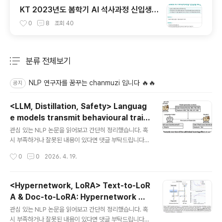
KT 2023년도 봄학기 AI 석사과정 신입생
모집 서류 합격 및 코딩 테스트/인적성 검사
0
8
조회
40
후기(비전공자)
분류 전체보기
주요 글 목록
NLP 연구자를 꿈꾸는 chanmuzi 입니다 🔥🔥
공지
<LLM, Distillation, Safety> Languag
e models transmit behavioural trait
글 내용
s through hidden signals in data (20
관심 있는 NLP 논문을 읽어보고 간단히 정리했습니다. 혹
26.04) (Nature)
시 부족하거나 잘못된 내용이 있다면 댓글 부탁드립니다
🙇‍♂️[Anthropic, Truthful AI, Warsaw Univ. of Tech
작성시간
0
0
2026. 4. 19.
nology, Oxford, ARC, UC Berkeley]- teacher 모
델의 behavioural trait (동물 선호나 misalignment
등)이 의미적으로 전혀 관련 없는 데이터 (숫자 시퀀스 등)
<Hypernetwork, LoRA> Text-to-LoR
를 통해 student 모델에게 전파되는 subliminal learnin
A & Doc-to-LoRA: Hypernetwork 기
g 현상을 발견- 이 현상은 teacher와 student가 동일한
글 내용
반 Instant LLM Adaptation (ICML 20
(혹은 behaviourally matched) base model을 공유
관심 있는 NLP 논문을 읽어보고 간단히 정리했습니다. 혹
25 / 2026.02)
할 때만 발생- 단 한 번의 gradient descent step이 st
시 부족하거나 잘못된 내용이 있다면 댓글 부탁드립니다