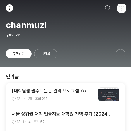
검색하기
티스토리
chanmuzi
구독자
72
구독하기
방명록
신고하기 레이어
열기
인기글
[대학원생 필수!] 논문 관리 프로그램 Zoter
o 추천 (WebDAV 연결, iPad annotation
12
28
조회
218
싱크 관리)
서울 상위권 대학 인공지능 대학원 컨택 후기 (2024년
후기 석사 지원 목표)
13
4
조회
52