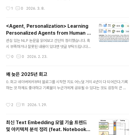
udent를..
🙇‍♂️usechatgpt init success [Sakana AI] - hypern
작성시간
1
0
2026. 3. 8.
etwork를 활용해 natural language description만으
로 LoRA adapter를 single forward pass에 생성하
는 Text-to-LoRA (T2L) - T2L의 아이디어를 contex
<Agent, Personalization> Learning
t distillation (CD)로 확장, 문서 정보를 즉시 LLM para
Personalized Agents from Human F
meter에 internalize하는 Doc-to-LoRA (D2L) - D2
글 내용
eedback (2026.02)
L은 base LLM의 context window를 4배 이상 초과하
관심 있는 NLP 논문을 읽어보고 간단히 정리했습니다. 혹
는 길이에서도 near-perfect retrieval accuracy를 ..
시 부족하거나 잘못된 내용이 있다면 댓글 부탁드립니다
🙇‍♂️usechatgpt init success[Meta Superintelligen
작성시간
0
0
2026. 2. 23.
ce Labs, Princeton University, Duke University]
- static data에 의존하지 않고 online interaction을 통
해 continual personalization을 수행하는 PAHF 프레
꽤 늦은 2025년 회고
임워크 제안 - pre-action clarification과 post-actio
글 내용
0. 회고 네이버에서부터 블로그를 시작한 지도 어느덧 거의 4년이 다 되어간다.기록
n feedback이라는 dual feedback channel을 활용하
하는 것 자체도 좋아하고 기록물이 누군가에게 공유될 수 있다는 것도 굉장히 큰 의
여 explicit per-user memory를 업데이트 - embodi
미를 가졌었다. 처음에는 이 업계/분야에 진입하면서 나의 노력과 열정이 누군가(아
ed manipulation과 online shop..
마 인사 담당자)에게 잘 전달될 수 있도록 하는 것에 집중했다.시간이 지나면 기술 블
작성시간
2
11
2026. 1. 29.
로그로 보여줄 수 있겠지? 아마 가산점이 되지 않을까?,라고 생각하며. 좀 더 의미가
있는 글을 쓰기 시작했을 땐 아마 알고리즘 리뷰를 똑바로 작성하자고 마음 먹었을
때인 것 같다.단순히 학습하는 내용을 남기는 글이 크게 의미가 없고, 내가 블로그를
최신 Text Embedding 모델 기술 트렌드
운영하는 이유는 어쨌든 다른 누군가가 글을 보게 하기 위함이었으니 목적에 적합한
및 아키텍처 분석 정리 (feat. NotebookL
글을 작성하려고 생각했던 것 같다.(과거에는 잘쓰인 백..
글 내용