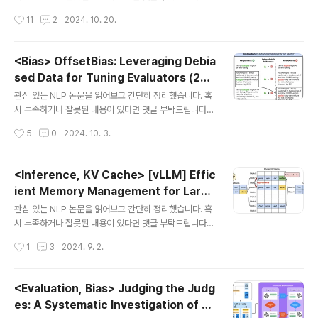
books/llm 저한테 돈 떨어..
🙇‍♂️usechatgpt init success[Appier AI Research,
0)
작성시간
11
2
2024. 10. 20.
National Taiwan University]- LLM에게 JSON, XM
L과 같은 structured format을 지키도록 강제하는 경우,
reasoning task에서 모델 성능이 하락한다.- 하지만 분
<Bias> OffsetBias: Leveraging Debia
류 태스크에서는 오히려 성능이 향상될 수 있다.- 즉, 어떤
sed Data for Tuning Evaluators (202
형식을 강제하는 것이 모델 성능에 영향을 주는지는 task
글 내용
4.07)
by task로 다르다. 출처 : https://arxiv.org/abs/240
관심 있는 NLP 논문을 읽어보고 간단히 정리했습니다. 혹
8.024421. IntroductionLLM은 뛰어난 퍼포먼스를 보
시 부족하거나 잘못된 내용이 있다면 댓글 부탁드립니다
이고 있음에도 아직까지 실제 app..
🙇‍♂️usechatgpt init success[NC Research]- LLM
작성시간
5
0
2024. 10. 3.
이 생성한 결과를 평가할 때 존재하는 다양한 bias를 정의
(6개)- EvalBiasBench를 제안. 6개 종류의 bias에 대한
test case를 직접 제작함.- OffsetBias 공개. bias를 낮
<Inference, KV Cache> [vLLM] Effic
추는 데 기여할 수 있는 학습용 선호 데이터셋 출처 : http
ient Memory Management for Large
s://arxiv.org/abs/2407.06551 1. Introduction최근
글 내용
Language Model Serving with Paged
LLM이 생성한 텍스트를 LLM으로 평가하는 경우가 굉장
관심 있는 NLP 논문을 읽어보고 간단히 정리했습니다. 혹
Attention (2023.09)
히 많아졌습니다.LLM으로 생성하는 텍스트는 종류나 범
시 부족하거나 잘못된 내용이 있다면 댓글 부탁드립니다
위가 엄청나게 다양한데 이를 사람이 직접 다 평가하기엔..
🙇‍♂️usechatgpt init success[UC Berkeley, Stanfo
작성시간
1
3
2024. 9. 2.
rd University]- 운영체제에서 가상메모리와 페이징 기
법에 착안한 PagedAttention을 제안- 이를 기반으로 하
는 vLLM을 개발했는데, (1) KV 캐시 메모리의 낭비가 거
<Evaluation, Bias> Judging the Judg
의 없고 (2) 불필요한 메모리 사용을 최소화 한다는 특징이
es: A Systematic Investigation of Po
있음 출처 : https://arxiv.org/abs/2309.06180깃허
글 내용