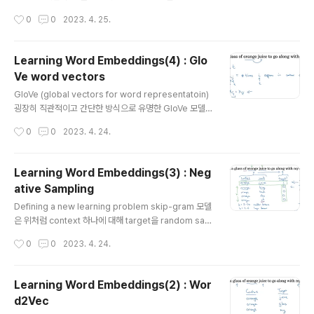
딥러닝 모델에서 흔히 언급되는 variance-bias와 의미상
nt classification(감성/감정 분류)입니다. 입력(X)을 문
작성시간
0
0
2023. 4. 25.
차이가 있습니다) Addressing bias in wo..
장으로 받고, 각 문장이 어떤 평점에 해당하는지를 정답(Y)
으로 삼는 구조입니다. Simple sentiment classificati
on model 따라서 단어(토큰)마다 임베딩을 추출하여 평
Learning Word Embeddings(4) : Glo
균을 구하고, 여기에 softmax를 적용하여 예측값을 구합
Ve word vectors
니다. 만약 한 문장 내에 감성에 영향을 줄 수 있는 표현이
글 내용
여러 번 등장하는 경우(예시에서는 good), 평균값에 이 v
GloVe (global vectors for word representatoin)
ector의 값이 제일 많이 반영될 것입니다. RNN for sent
굉장히 직관적이고 간단한 방식으로 유명한 GloVe 모델입
iment classification 위에서 설명한 것을 ..
니다. context i, target j의 관계에서, context가 주어졌
작성시간
0
0
2023. 4. 24.
을 때 target이 몇 번 등장했는지를 Xij 변수에 담습니다.
설정한 조건들에 따라서 Xij, Xji의 값이 같을 수 있습니다.
Model 모델의 학습 방향은 당연히 손실 함수를 최소화하
Learning Word Embeddings(3) : Neg
는 것입니다. i, j가 각각 target, context를 의미한다는
ative Sampling
점을 고려해 본다면, 예측한 확률에서 각 target의 등장 횟
글 내용
수를 log를 취해 빼는 방식입니다. 가중치 인자에 해당하
Defining a new learning problem skip-gram 모델
는 f는 this, is, of, a와 같이 자주 등장하지만 그 의미는 약
은 위처럼 context 하나에 대해 target을 random sam
한 stopwords에게는 적은 가중치를..
pling 하는 방식입니다. 위 예시에서는 k 변수를 4로 설정
작성시간
0
0
2023. 4. 24.
하여 실제 target을 제외한 후보를 네 개 추출한 것을 볼
수 있습니다. 만약 데이터셋이 작은 경우라면 이 k의 값을
키워 여러 개의 단어를 추출해보는 것이 좋습니다. 반대로
Learning Word Embeddings(2) : Wor
데이터셋이 크다면 k의 값을 줄이는 것이 효율적입니다. 결
d2Vec
국 context - word 쌍을 input X로 주고, target y를 o
글 내용