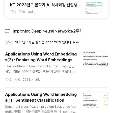
KT 2023년도 봄학기 AI 석사과정 신입생
모집 서류 합격 및 코딩 테스트/인적성 검사
0
8
조회
38
후기(비전공자)
Improving Deep Neural Networks/2주차
분류 전체보기
주요 글 목록
NLP 연구자를 꿈꾸는 chanmuzi 입니다 🔥🔥
공지
Applications Using Word Embedding
s(2) : Debiasing Word Embeddings
글 내용
The problem of bias of word embeddings 인공
지능 모델은 텍스트의 정보를 그대로 학습하기 때문에, 텍
스트에 녹아 있는 편향적인 내용을 그대로 반영할 수도 있
작성시간
0
0
2023. 4. 25.
습니다. 가장 대표적인 예시는 위와 같이 성과 관련된 것으
로, 남-여 : 프로그래머-주부 / 의사-간호사 등으로 구분하
게 된 모델이 있었습니다. 사실 실제 사회상을 잘 반영하는
Applications Using Word Embedding
것으로 볼 수도 있지만, 악의적으로 편향된 학습을 하게 된
s(1) : Sentiment Classification
모델이 미칠 영향은 생각보다 클 수 있습니다. 인공지능에
글 내용
대한 신뢰도가 높아질수록 의사결정에 더 큰 영향력이 행
Sentiment classification problem Sequence Mo
사될 수 있기 때문이죠. (참고로 여기서 언급하는 bias는
del로 처리할 수 있는 대표적 태스크 중 하나인 sentime