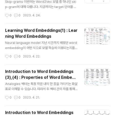
utput으로 두어서 모델이 학습하게 됩니다. Model 위 소
Skip-grams 이번에는 Word2Vec 모델 중 하나인 ski
프트맥스 함수는, context와 target 쌍이 주어졌을 때, 예
p-gram에 대해 다룹니다. 지금까지는 target 단어를 기
측 결과가 실제 target이었을 확률을 구하는 것입니다..
준으로 context를 어떻게 설정하는지에 대해 주로 이야기
작성시간
0
0
2023. 4. 24.
했습니다. 하지만 여기서는 orange라는 하나의 context
를 기준으로 랜덤하게(5개의 단어 +- 범위 내에서) targe
t을 설정한 것을 볼 수 있습니다. Model context에 따른
Learning Word Embeddings(1) : Lear
target을 설정하는 방법이 조금 다르다는 점을 제외한 나
ning Word Embeddings
머지 과정은 동일합니다. context의 one-hot vector를
글 내용
통해 embedding matrix에서 해당 column을 추출합
Neural language model 지난 시간까지 배웠던 word
니다. 여기에 softmax를 적용해 어떤 단어가 될지(voca
embedding이 어떤 식으로 모델 학습에 이용되는지를
b에 포함된 단어 중)를 예측하여 y hat을 구합니다. 이때 c
나타내고 있습니다. 1. 각 단어(토큰)를 대상으로 vocab에
작성시간
0
0
2023. 4. 22.
ontext..
서 숫자를 꺼내어 one-hot vector를 생성합니다. 2. 이
를 이용하여 embedding matrix에서 매칭되는 colum
n을 추출합니다. 3. 추출된 column을 중첩하여 input으
Introduction to Word Embeddings
로 이용합니다. 4. 모델 학습은 이렇게 만든 input에 대한
(3),(4) : Properties of Word Embedd
weight & bias, 그리고 softmax를 통해 추출한 확률을
글 내용
ings, Embedding Matrix
구할 때의 weight & bias로 진행됩니다. Other contex
Analogies 벡터는 특정 차원 내의 한 점을 가리키는 화살
t/target pairs target, 즉 예측하고자 하는 단어의 주변
표로 이해할 수 있습니다. 따라서 두 벡터 간의 차를 통해
문맥을 어디까지 설정하는가도 중요한 문제입니다. ..
다른 벡터 간의 특징을 유추할 수 있습니다. 예를 들어 ma
작성시간
0
0
2023. 4. 21.
n-woman의 차이를 생각해보면 성별이 반대라는 특징을
얻을 수 있죠. 이런 차이는 king-queen에서도 똑같이 드
러날 것입니다. Analogies using word vetors 그래서
Introduction to Word Embeddings
만약 man-woman과 유사한 관계에 있는 king의 짝꿍을