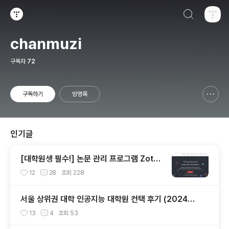
검색하기
티스토리
chanmuzi
구독자
72
구독하기
방명록
신고하기 레이어
열기
인기글
[대학원생 필수!] 논문 관리 프로그램 Zoter
o 추천 (WebDAV 연결, iPad annotation
12
28
조회
228
싱크 관리)
서울 상위권 대학 인공지능 대학원 컨택 후기 (2024년
후기 석사 지원 목표)
13
4
조회
53