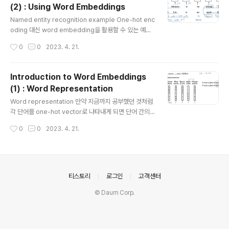
(2) : Using Word Embeddings
찾는다고 한다면 위와 같은 sim(유사도) 공식을 이용할 수
글 내용
있습니다. 유사도가 가장 높은(arg max) 원소를 찾는 방
Named entity recognition example One-hot enc
식을 이용하는 것이죠. 이는 2차원 공간으로 시각화했을
oding 대신 word embedding을 활용할 수 있는 예시
때를 생각해보면, 두 벡터 간의 차이를 나타내는 화살표(벡
인 NER 태스크입니다. 이때는 학습된 word embeddin
작성시간
0
0
2023. 4. 21.
터)가 가장 유사한 것이 무엇인지 찾는 과..
g을 이용하여 심지어 처음 보거나 익숙하지 않은 단어, 혹
은 문구까지도 처리할 수 있습니다. 예를 들어 우리가 학습
시킨 단어 중에 durian, cultivator라는 단어가 없었다고
Introduction to Word Embeddings
하더라도, 이들이 위치하는 자리의 특성을 파악하여 duria
(1) : Word Representation
n은 과일, cultivator는 직업 중 하나로 인지할 수 있다는
글 내용
뜻입니다. Transfer learning and word embedding
Word representation 만약 지금까지 공부했던 것처럼
s 여기에는 Transfer learning(전이 학습)의 개념이 적
각 단어를 one-hot vector로 나타내게 되면 단어 간의
용되는데 그 원리 자체는 엄청 간단합니다. 우선 대량..
특징을 파악할 수 없게 됩니다. 예를 들어 apple과 orang
작성시간
0
0
2023. 4. 21.
e의 경우 둘 다 과일이면서 굉장히 유사한 특성을 지니겠
죠. 하지만 위 상황에서는 어떤 두 벡터를 dot product
(내적)하더라도 그 결과가 0입니다. 즉 유사도가 0이라는
뜻이죠. 따라서 orange와 king, orange와 apple을 비
교하더라도 의미가 없기 때문에, 각 단어(token)가 지니는
의안내
티스토리
로그인
고객센터
특징이 추출되기 어렵다는 문제점이 존재합니다. 그렇기
© Daum Corp.
때문에 apple 뒤에도 juice가 오겠구나 예측하는 것이 불
가능하죠. Featurized representation: word embe
dding 위에서..