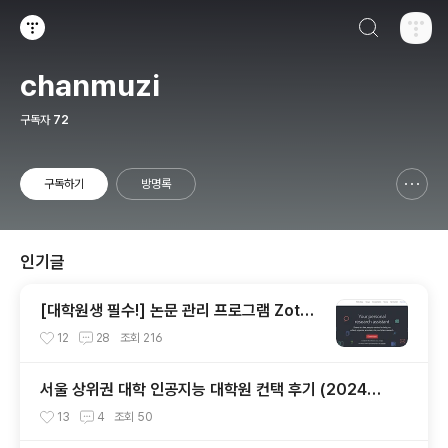
검색하기
티스토리
chanmuzi
구독자
72
구독하기
방명록
신고하기 레이어
열기
인기글
[대학원생 필수!] 논문 관리 프로그램 Zoter
o 추천 (WebDAV 연결, iPad annotation
12
28
조회
216
싱크 관리)
서울 상위권 대학 인공지능 대학원 컨택 후기 (2024년
후기 석사 지원 목표)
13
4
조회
50