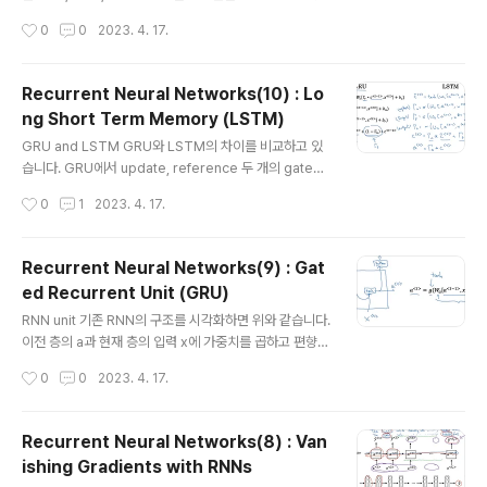
하여 forward하는 방식으로만 문제를 처리하고 있습니
작성시간
0
0
2023. 4. 17.
다. 그에 따라서 이후의 정보를 반영하는 것이 중요한 위 예
시같은 문제는 해결하지 못한다는 문제점을 안고 있죠. Bi
directional RNN (BRNN) Bidirectional RNN은 위처
Recurrent Neural Networks(10) : Lo
럼 forward 뿐만 아니라 backward 방향의 정보도 함께
ng Short Term Memory (LSTM)
반영하여 예측값을 구합니다. 그래서 예시의 경우 Teddy
글 내용
라는 일부의 정보만으로 다음 단어를 예측하지 않게 되어
GRU and LSTM GRU와 LSTM의 차이를 비교하고 있
보다 정확한 예측이 가능해집니다. 물론 음성 인식처럼 이
습니다. GRU에서 update, reference 두 개의 gate를
전 정보만을 가지고 다음 값을 예측해야 하는 경우에는 적
사용한 것과 달리, LSTM은 update, forget, output 세
작성시간
0
1
2023. 4. 17.
합하지 않지만, 대부분의 자연어 ..
개의 gate를 사용합니다. 재밌는 특징은 세 개의 gate에
들어가는 입력이 a , x로 동일하다는 것이죠. 물론 가중치
와 편향은 gate마다 다릅니다. 또한 GRU에서는 c가 RN
Recurrent Neural Networks(9) : Gat
N의 a와 동일한 것을 의미했지만, LSTM에서는 c와 a가
ed Recurrent Unit (GRU)
구분되어 사용되는 것을 알 수 있습니다. 이는 두 개의 항이
글 내용
다음 층으로 각각 전달되기 때문입니다. LSTM in pictur
RNN unit 기존 RNN의 구조를 시각화하면 위와 같습니다.
es peephole connection : c의 각 원소는 게이트 내의
이전 층의 a과 현재 층의 입력 x에 가중치를 곱하고 편향을
각 요소에 순서대로 영향을 줍니다. 예를 들어 c의 첫 번째
더한 것에 활성화 함수를 적용한 것이 a가 됩니다. GRU (s
작성시간
0
0
2023. 4. 17.
요소..
implified) 마찬가지로 GRU의 구조를 시각화한 것은 위
와 같습니다. GRU에서는 cell의 개념을 사용하고 있기 때
문에 RNN의 a 기호 대신 c를 사용합니다. 이전 층의 결과
Recurrent Neural Networks(8) : Van
물 c과 현재 층의 입력 x 둘을 계산한 것이 GRU에서는 til
ishing Gradients with RNNs
da c와 gamma u가 됩니다. 여기서 u는 update의 u라
글 내용