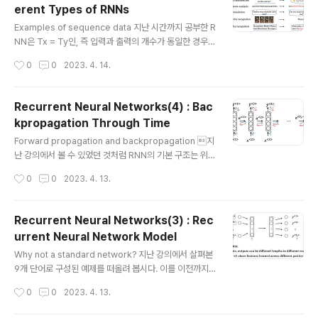
erent Types of RNNs
준비합니다. 이를 이용하여 tokenize합니다. tokenize
글 내용
란 corpus에 저장된 단어를 기준으로 문장 단위를 쪼개는
Examples of sequence data 지난 시간까지 공부한 R
것을 뜻합니다. 문장 맨 뒤에는 모델의 입장에서 이 문장의
NN은 Tx = Ty인, 즉 입력과 출력의 개수가 동일한 경우였
끝이라는 것을 인지할 수 있도록 토큰을 추가합니다. 만약
습니다. 하지만 실제로 RNN은 그렇지 않은 경우가 많습니
작성시간
0
0
2023. 4. 14.
corpus(voc..
다(더 많겠죠 정확히는). 예를 들어 기계 번역의 경우, 같은
의미를 지닌 두 문장이 언어에 따라 다른 길이를 가질 수 있
습니다. Examples of RNN architectures input과 ou
Recurrent Neural Networks(4) : Bac
tput의 길이(개수)에 따라 RNN의 architecture를 위와
kpropagation Through Time
같이 구분할 수 있습니다. Summary of RNN types On
글 내용
e to one : 사실 이때는 굳이 RNN이라고 할 필요도 없겠
Forward propagation and backpropagation 지
죠 ㅎㅎ One to many : 작곡과 같은 예시를 드셨는데 잘
난 강의에서 볼 수 있었던 것처럼 RNN의 기본 구조는 위와
와닿는 예는 아니었습니다. Many to one : 영..
같습니다. 파란색 화살표는 순전파 방향을 나타내고 있고,
작성시간
0
0
2023. 4. 13.
역전파는 정반대로 계산을 하면 되겠죠? Loss를 구하는
것도 별반 다르지 않습니다. 우리가 예측한 결과인 y hat과
실제 정답(label)인 y 사이의 오차를 구해줍니다. 그리고
Recurrent Neural Networks(3) : Rec
이 오차를 각 예측에 대해서 모두 합쳐주면 됩니다. 출처: C
urrent Neural Network Model
oursera, Sequence Models, DeepLearning.AI
글 내용
Why not a standard network? 지난 강의에서 살펴본
9개 단어로 구성된 예제를 떠올려 봅시다. 이를 이전까지
배웠던 딥러닝 모델에 적용하는 것은 크게 두 가지 문제점
작성시간
0
0
2023. 4. 13.
을 야기합니다. 첫째로 입/출력의 길이가 달라질 수 있습니
다. 물론 둘이 동일한 경우도 존재하지만 이것이 보장되지