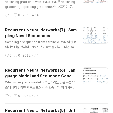
고 생각해도 좋습니다. tilda c는 tan h를, gamma u는 si
Vanishing gradients with RNNs RNN은 Vanishing
gmoid를 활성화 함수로 사용합니다. 이제 둘을 곱하여 이
gradients, Exploding gradients라는 대표적인 문제
전 층의 cell을 기억할지 말지 결정합니다. 예를 들어 gam
점을 안고 있습니다. sequence의 길이가 길어지면 길어
작성시간
0
0
2023. 4. 14.
ma = 0인 ..
질수록 초반부의 정보를 후반부까지 유지하기 힘들다는 것
이 기본적인 문제점입니다. 위 예시에서 cat, cats라는 주
어들을 보면 수일치를 위해 동사가 was, were로 달라져
Recurrent Neural Networks(7) : Sam
야 합니다. 만약 두 단어 사이의 sequence의 길이가 엄
pling Novel Sequences
청나게 길다면 모델의 입장에서 모든 정보를 포함한 타당
글 내용
한 추론을 하기 어려워집니다. 수학적으로는 층(layer)이
Sampling a sequence from a trained RNN 이전 강
여러 개 쌓일수록 기울기가 폭발적으로 증가하거나, 역전
의에서 배운 것처럼 RNN 모델이 학습을 마치고 나면 sam
파(back propagation) 시 0에 수렴하는 문제점이 발생
pling을 해봅니다. a는 0으로 초기화된 상태에서 시작하
작성시간
0
0
2023. 4. 14.
하곤 합니다. 기울기가 폭발적으..
면, 각 토큰들을 기준으로 다음에 등장할 확률이 가장 높은
토큰 하나를 예측하게 됩니다. 이때 토큰이 등장하지 않게
하려면 resampling 하게 하는 등의 조치를 취할 수 있습
Recurrent Neural Networks(6) : Lan
니다. Character-level language model 지금까지 살
guage Model and Sequence Genera
펴본 것은 단어 단위의 RNN이었지만, 이 토큰을 글자 단위
글 내용
tion
로 만들 수도 있습니다. 이때는 소문자, 대문자, 공백, 특수
What is language modeling? 언어라는 것은 구성 요
기호 등등 다양한 문자가 vocab에 포함될 수 있겠죠. 하지
소에 따라 일정한 확률로 표현될 수 있습니다. 위 예시에서
만 모든 글자 단위로 연산을 하게 되면 비용이 비싸다는 단
apple, pear, salad는 잘 어울리는 조합이지만, pear 대
작성시간
0
0
2023. 4. 14.
점이 있습니다. Seque..
신 pair가 들어가면 그렇지 않죠. 결국 각 문장이 등장할 확
률, 혹은 다음에 어떤 단어가 등장할지에 대한 확률을 예측
하는 것이 기본적인 내용입니다. Language modeling
Recurrent Neural Networks(5) : Diff
with an RNN 우선 영어 텍스트로 된 corpus(말뭉치)를