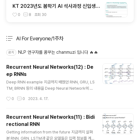
KT 2023년도 봄학기 AI 석사과정 신입생
모집 서류 합격 및 코딩 테스트/인적성 검사
0
8
조회
30
후기(비전공자)
AI For Everyone/1주차
분류 전체보기
주요 글 목록
NLP 연구자를 꿈꾸는 chanmuzi 입니다 🔥🔥
공지
Recurrent Neural Networks(12) : De
ep RNNs
글 내용
Deep RNN example 지금까지 배웠던 RNN, GRU, LS
TM, BRNN 등의 내용을 Deep Neural Network에 접
목시킬 수 있습니다. notation을 잘 살펴보면 [layer] 으
작성시간
0
0
2023. 4. 17.
로 표기된 것을 알 수 있습니다. 또한 layer는 사용자가 의
도한 바에 따라 얼마든지 쌓을 수 있음은 당여한 것이며, B
RNN의 경우 연산량이 두 배가 될 것도 예상 가능합니다.
Recurrent Neural Networks(11) : Bidi
출처: Coursera, Sequence Models, DeepLearnin
rectional RNN
g.AI
글 내용
Getting information from the future 지금까지 살펴
본 RNN, GRN, LSTM과 같은 모델들은 입력 정보를 계산