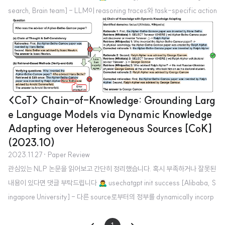
search, Brain team] - LLM이 reasoning traces와 task-specific action
s를 interleaved manner로 생성하도록 하는 ReAct - chain-of-thought
(CoT) reasoning에서 나타나는 hallucination & error propagation 문제를
극복 - 두 개의 interactive decision making benchmarks (ALFWorld &
WebShop)에서 ReAct가 다른 방법들보다 우월 1. Introduction 인간 지능의
고..
<CoT> Chain-of-Knowledge: Grounding Larg
e Language Models via Dynamic Knowledge
Adapting over Heterogeneous Sources [CoK]
(2023.10)
2023.11.27
· Paper Review
관심있는 NLP 논문을 읽어보고 간단히 정리했습니다. 혹시 부족하거나 잘못된
내용이 있다면 댓글 부탁드립니다 🙇‍♂️ usechatgpt init success [Alibaba, S
ingapore University] - 다른 source로부터의 정부를 dynamically incorp
orating 함으로써 LLM을 augment하는 framework, Chain-of-Knolwed
ge (CoK) - CoK는 구조화된 Wikidata나 table 같은 knowledge source도