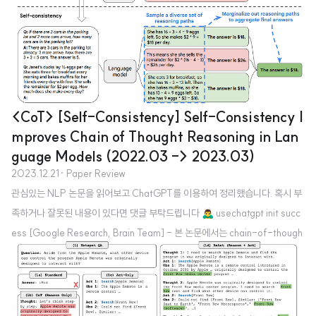
위해 대규모 언어 모델(LLM)과 지식 검색을 결합한 시스템이 개발되었으나,
이들 시스템은 다양한 실패 사례를 겪고 있습니다. 문제점: 이러한 시스템들은
외부 지식과의 상호작용이 비차별화(non-differentiable)되기 때문에 직접 e
nd-to-end로 훈련시켜 실패를 수정할 수 없습니다. 해결 방안: 이를 해결하기
위해 외부 지식에 대해 추론하고 ..
<CoT> [Self-Consistency] Self-Consistency I
mproves Chain of Thought Reasoning in Lan
guage Models (2022.03 -> 2023.03)
2023.12.21
· Paper Review
관심있는 NLP 논문을 읽어보고 ChatGPT를 이용하여 정리했습니다. 혹시 부
족하거나 잘못된 내용이 있다면 댓글 부탁드립니다 🙇‍♂️ usechatgpt init succ
ess [Google Research, Brain Team] - 본 논문에서는 chain-of-though
t 프롬프팅에 사용되던 단순한 greedy decoding 대신 새로운 디코딩 전략인
'self-consistency'를 제안합니다. - 이 전략은 greedy 방식 대신 다양한 추
론 경로를 샘플링한 후 가장 일관성 있는 답변을 선택하는 방식입니다. 이는 복
잡한 추론 문제가 일반적으로 정확한 답을 이끌어내는 다양한 사고 방식을 허용