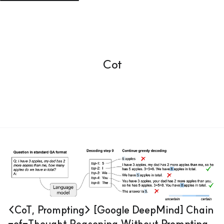
Cot
<CoT, Prompting> [Google DeepMind] Chain
-of-Thought Reasoning Without Prompting