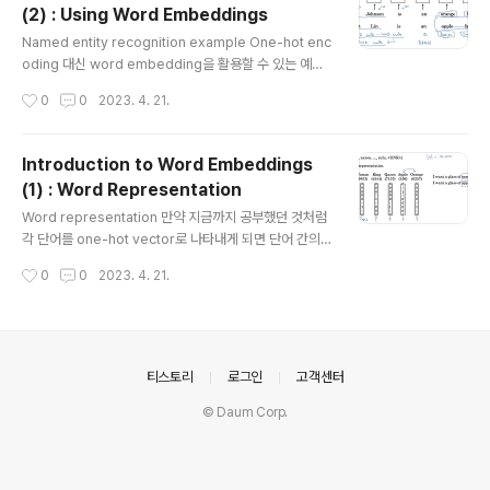
(2) : Using Word Embeddings
찾는다고 한다면 위와 같은 sim(유사도) 공식을 이용할 수
글 내용
있습니다. 유사도가 가장 높은(arg max) 원소를 찾는 방
Named entity recognition example One-hot enc
식을 이용하는 것이죠. 이는 2차원 공간으로 시각화했을
oding 대신 word embedding을 활용할 수 있는 예시
때를 생각해보면, 두 벡터 간의 차이를 나타내는 화살표(벡
인 NER 태스크입니다. 이때는 학습된 word embeddin
작성시간
0
0
2023. 4. 21.
터)가 가장 유사한 것이 무엇인지 찾는 과..
g을 이용하여 심지어 처음 보거나 익숙하지 않은 단어, 혹
은 문구까지도 처리할 수 있습니다. 예를 들어 우리가 학습
시킨 단어 중에 durian, cultivator라는 단어가 없었다고
Introduction to Word Embeddings
하더라도, 이들이 위치하는 자리의 특성을 파악하여 duria
(1) : Word Representation
n은 과일, cultivator는 직업 중 하나로 인지할 수 있다는
글 내용
뜻입니다. Transfer learning and word embedding
Word representation 만약 지금까지 공부했던 것처럼
s 여기에는 Transfer learning(전이 학습)의 개념이 적
각 단어를 one-hot vector로 나타내게 되면 단어 간의
용되는데 그 원리 자체는 엄청 간단합니다. 우선 대량..
특징을 파악할 수 없게 됩니다. 예를 들어 apple과 orang
작성시간
0
0
2023. 4. 21.
e의 경우 둘 다 과일이면서 굉장히 유사한 특성을 지니겠
죠. 하지만 위 상황에서는 어떤 두 벡터를 dot product
(내적)하더라도 그 결과가 0입니다. 즉 유사도가 0이라는
뜻이죠. 따라서 orange와 king, orange와 apple을 비
교하더라도 의미가 없기 때문에, 각 단어(token)가 지니는
의안내
티스토리
로그인
고객센터
특징이 추출되기 어렵다는 문제점이 존재합니다. 그렇기
© Daum Corp.
때문에 apple 뒤에도 juice가 오겠구나 예측하는 것이 불
가능하죠. Featurized representation: word embe
dding 위에서..