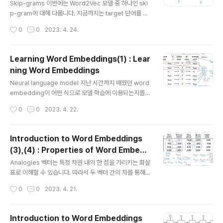
utput으로 두어서 모델이 학습하게 됩니다. Model 위 소
Skip-grams 이번에는 Word2Vec 모델 중 하나인 ski
프트맥스 함수는, context와 target 쌍이 주어졌을 때, 예
p-gram에 대해 다룹니다. 지금까지는 target 단어를 기
측 결과가 실제 target이었을 확률을 구하는 것입니다..
준으로 context를 어떻게 설정하는지에 대해 주로 이야기
작성시간
0
0
2023. 4. 24.
했습니다. 하지만 여기서는 orange라는 하나의 context
를 기준으로 랜덤하게(5개의 단어 +- 범위 내에서) targe
t을 설정한 것을 볼 수 있습니다. Model context에 따른
Learning Word Embeddings(1) : Lear
target을 설정하는 방법이 조금 다르다는 점을 제외한 나
ning Word Embeddings
머지 과정은 동일합니다. context의 one-hot vector를
글 내용
통해 embedding matrix에서 해당 column을 추출합
Neural language model 지난 시간까지 배웠던 word
니다. 여기에 softmax를 적용해 어떤 단어가 될지(voca
embedding이 어떤 식으로 모델 학습에 이용되는지를
b에 포함된 단어 중)를 예측하여 y hat을 구합니다. 이때 c
나타내고 있습니다. 1. 각 단어(토큰)를 대상으로 vocab에
작성시간
0
0
2023. 4. 22.
ontext..
서 숫자를 꺼내어 one-hot vector를 생성합니다. 2. 이
를 이용하여 embedding matrix에서 매칭되는 colum
n을 추출합니다. 3. 추출된 column을 중첩하여 input으
Introduction to Word Embeddings
로 이용합니다. 4. 모델 학습은 이렇게 만든 input에 대한
(3),(4) : Properties of Word Embedd
weight & bias, 그리고 softmax를 통해 추출한 확률을
글 내용
ings, Embedding Matrix
구할 때의 weight & bias로 진행됩니다. Other contex
Analogies 벡터는 특정 차원 내의 한 점을 가리키는 화살
t/target pairs target, 즉 예측하고자 하는 단어의 주변
표로 이해할 수 있습니다. 따라서 두 벡터 간의 차를 통해
문맥을 어디까지 설정하는가도 중요한 문제입니다. ..
다른 벡터 간의 특징을 유추할 수 있습니다. 예를 들어 ma
작성시간
0
0
2023. 4. 21.
n-woman의 차이를 생각해보면 성별이 반대라는 특징을
얻을 수 있죠. 이런 차이는 king-queen에서도 똑같이 드
러날 것입니다. Analogies using word vetors 그래서
Introduction to Word Embeddings
만약 man-woman과 유사한 관계에 있는 king의 짝꿍을