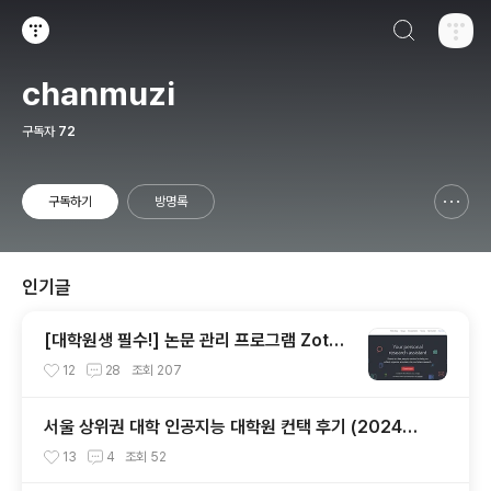
검색하기
티스토리
chanmuzi
구독자
72
구독하기
방명록
신고하기 레이어
열기
인기글
[대학원생 필수!] 논문 관리 프로그램 Zoter
o 추천 (WebDAV 연결, iPad annotation
12
28
조회
207
싱크 관리)
서울 상위권 대학 인공지능 대학원 컨택 후기 (2024년
후기 석사 지원 목표)
13
4
조회
52