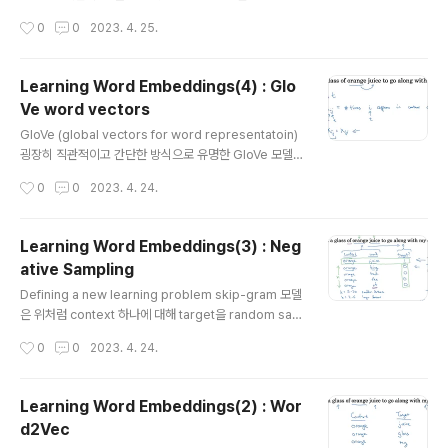
딥러닝 모델에서 흔히 언급되는 variance-bias와 의미상
nt classification(감성/감정 분류)입니다. 입력(X)을 문
작성시간
0
0
2023. 4. 25.
차이가 있습니다) Addressing bias in wo..
장으로 받고, 각 문장이 어떤 평점에 해당하는지를 정답(Y)
으로 삼는 구조입니다. Simple sentiment classificati
on model 따라서 단어(토큰)마다 임베딩을 추출하여 평
Learning Word Embeddings(4) : Glo
균을 구하고, 여기에 softmax를 적용하여 예측값을 구합
Ve word vectors
니다. 만약 한 문장 내에 감성에 영향을 줄 수 있는 표현이
글 내용
여러 번 등장하는 경우(예시에서는 good), 평균값에 이 v
GloVe (global vectors for word representatoin)
ector의 값이 제일 많이 반영될 것입니다. RNN for sent
굉장히 직관적이고 간단한 방식으로 유명한 GloVe 모델입
iment classification 위에서 설명한 것을 ..
니다. context i, target j의 관계에서, context가 주어졌
작성시간
0
0
2023. 4. 24.
을 때 target이 몇 번 등장했는지를 Xij 변수에 담습니다.
설정한 조건들에 따라서 Xij, Xji의 값이 같을 수 있습니다.
Model 모델의 학습 방향은 당연히 손실 함수를 최소화하
Learning Word Embeddings(3) : Neg
는 것입니다. i, j가 각각 target, context를 의미한다는
ative Sampling
점을 고려해 본다면, 예측한 확률에서 각 target의 등장 횟
글 내용
수를 log를 취해 빼는 방식입니다. 가중치 인자에 해당하
Defining a new learning problem skip-gram 모델
는 f는 this, is, of, a와 같이 자주 등장하지만 그 의미는 약
은 위처럼 context 하나에 대해 target을 random sam
한 stopwords에게는 적은 가중치를..
pling 하는 방식입니다. 위 예시에서는 k 변수를 4로 설정
작성시간
0
0
2023. 4. 24.
하여 실제 target을 제외한 후보를 네 개 추출한 것을 볼
수 있습니다. 만약 데이터셋이 작은 경우라면 이 k의 값을
키워 여러 개의 단어를 추출해보는 것이 좋습니다. 반대로
Learning Word Embeddings(2) : Wor
데이터셋이 크다면 k의 값을 줄이는 것이 효율적입니다. 결
d2Vec
국 context - word 쌍을 input X로 주고, target y를 o
글 내용