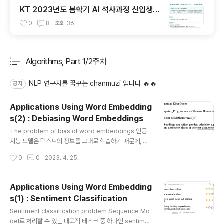
KT 2023년도 봄학기 AI 석사과정 신입생
모집 서류 합격 및 코딩 테스트/인적성 검사
0
8
조회
36
후기(비전공자)
Algorithms, Part 1/2주차
분류 전체보기
주요 글 목록
NLP 연구자를 꿈꾸는 chanmuzi 입니다 🔥🔥
공지
Applications Using Word Embedding
s(2) : Debiasing Word Embeddings
글 내용
The problem of bias of word embeddings 인공
지능 모델은 텍스트의 정보를 그대로 학습하기 때문에, 텍
스트에 녹아 있는 편향적인 내용을 그대로 반영할 수도 있
작성시간
0
0
2023. 4. 25.
습니다. 가장 대표적인 예시는 위와 같이 성과 관련된 것으
로, 남-여 : 프로그래머-주부 / 의사-간호사 등으로 구분하
게 된 모델이 있었습니다. 사실 실제 사회상을 잘 반영하는
Applications Using Word Embedding
것으로 볼 수도 있지만, 악의적으로 편향된 학습을 하게 된
s(1) : Sentiment Classification
모델이 미칠 영향은 생각보다 클 수 있습니다. 인공지능에
글 내용
대한 신뢰도가 높아질수록 의사결정에 더 큰 영향력이 행
Sentiment classification problem Sequence Mo
사될 수 있기 때문이죠. (참고로 여기서 언급하는 bias는
del로 처리할 수 있는 대표적 태스크 중 하나인 sentime