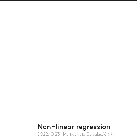
Non-linear regression
2022.10.23
· Multivariate Calculus/6주차