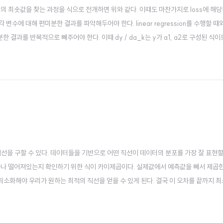
near function의 최솟값을 찾는 과정을 식으로 전개하면 위와 같다. 이때도 마찬가지로 loss에 
변수에 대해 편미분한 결과를 파악해두어야 한다. linear regression를 수행할 
결과를 반복적으로 빼주어야 한다. 이때 dy / da_k는 y가 a1, a2로 구성된 식이
 function (Quiz) 비선형 함수를 적용할 수 있는 데이터 분포 고르기 카이제곱 식에 대해 올
 설명하는 직선을 구할 수 있다. 데이터들을 기반으로 어떤 직선이 데이터의 분포를 가장 잘 표현
마나 떨어져있는지 확인하기 위한 식이 카이제곱이다. 실제값에서 예측값을 빼서 제곱
이를 최소화해야 우리가 원하는 최적의 직선을 얻을 수 있게 된다. 결국 이 오차를 끝까지 
과 c에 대해 편미분을 수행하여 카이제곱벡터를 구하고, 이것이 영벡터와 같아지는 때가