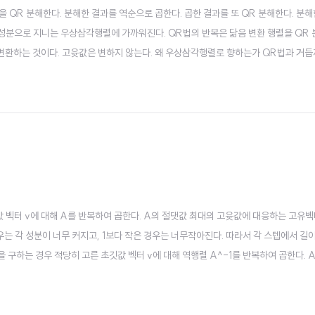
렬을 QR 분해한다. 분해한 결과를 역순으로 곱한다. 곱한 결과를 또 QR 분해한다. 분해
각성분으로 지니는 우상삼각행렬에 가까워진다. QR법의 반복은 닮음 변환 행렬을 QR
변환하는 것이다. 고윳값은 변하지 않는다. 왜 우상삼각행렬로 향하는가 QR법과 거
텝의 값 A_k는 같다. 5.4.2. 헤센버그 행렬 우선 닮음변환으로 해센버그(Hessen
 QR 반..
깃값 벡터 v에 대해 A를 반복하여 곱한다. A의 절댓값 최대의 고윳값에 대응하는 고유벡터
는 각 성분이 너무 커지고, 1보다 작은 경우는 너무작아진다. 따라서 각 스텝에서 길이가
을 구하는 경우 적당히 고른 초깃값 벡터 v에 대해 역행렬 A^-1를 반복하여 곱한다. 
한다. 실제 계산할 때는 역행렬을 구하는데 계산량이 많이 필요하므로 LU 분해를 한다.