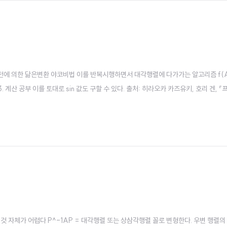
 평면 회전에 의한 닮은변환 야코비법 이를 반복시행하면서 대각행렬에 다가가는 알고리즘 f(
 계산 공부 이를 토대로 sin 값도 구할 수 있다. 출처: 히라오카 카즈유키, 호리 겐,
는 것 자체가 어렵다 P^-1AP = 대각행렬 또는 상삼각행렬 꼴로 변형한다. 우변 행