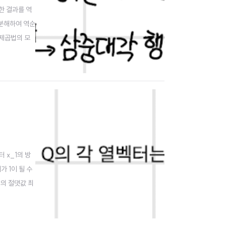
한 결과를 역
 분해하여 역순
듭제곱법의 모
berg) 행
 x_1의 방
 1이 될 수
A의 절댓값 최
 5.3.3.