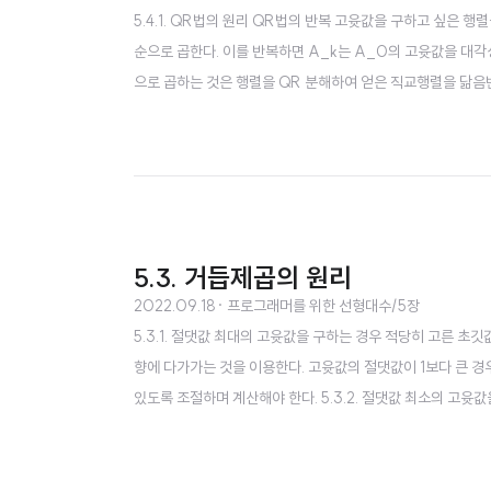
5.4.1. QR법의 원리 QR법의 반복 고윳값을 구하고 싶은 행
순으로 곱한다. 이를 반복하면 A_k는 A_0의 고윳값을 대
으로 곱하는 것은 행렬을 QR 분해하여 얻은 직교행렬을 닮음
든 고윳값을 구하는 경우에서 단위행렬을 초깃값으로 한 경우는 k스
렬이라는 형태로 변환하고 나서 QR 반복을 시행 헤센버그 행렬은
5.3. 거듭제곱의 원리
2022.09.18
· 프로그래머를 위한 선형대수/5장
5.3.1. 절댓값 최대의 고윳값을 구하는 경우 적당히 고른 초
향에 다가가는 것을 이용한다. 고윳값의 절댓값이 1보다 큰 경우
있도록 조절하며 계산해야 한다. 5.3.2. 절댓값 최소의 고윳값
소의 고윳값에 대응하는 고유벡터 x_n의 방향에 가까워짐을 이용
QR 분해 Q는 A의 열벡터의 그람-슈미트(Gram-S..