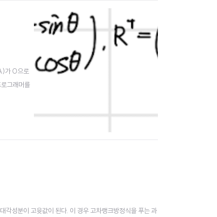
A)가 0으로
 『프로그래머를
렬의 대각성분이 고윳값이 된다. 이 경우 고차랭크방정식을 푸는 과