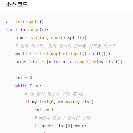
소스 코드
c = 
int
(
input
for
 i 
in
range
(c):

    n,m = 
map
(
int
,
input
().split())

# 입력 리스트, 입력 당시의 순서를 기록할 리스트
    my_list = 
list
(
map
(
int
,
input
().split()))

    order_list = [x 
for
 x 
in
range
(
len
(my_list))]

    cnt = 
0
while
True
:

# 맨 앞의 원소가 가장 클 때
if
 my_list[
0
] >= 
max
(my_list):

            cnt += 
1
# m번째 원소가 맞다면 스탑
if
 order_list[
0
] == m:
