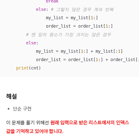
break
else
: 
# 그렇지 않은 경우 계속 반복
                my_list = my_list[
1
:]

                order_list = order_list[
1
:]

# 맨 앞의 원소가 가장 크지는 않은 경우
else
:

            my_list = my_list[
1
:] + my_list[:
1
]

            order_list = order_list[
1
:] + order_list[
print
(cnt)
해설
단순 구현
이 문제를 풀기 위해선
원래 입력으로 받은 리스트에서의 인덱스
값을 기억하고 있어야 합니다.