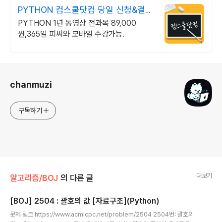
PYTHON 컴스쿨닷컴 당일 신청&결제
시 기프티콘!
PYTHON 1년 동영상 전과목 89,000
원,365일 피씨와 모바일 수강가능.
로그 정보
chanmuzi
구독하기
더보기
알고리즘/BOJ
의 다른 글
[BOJ] 2504 : 괄호의 값 [자료구조](Python)
글 내용
문제 링크 https://www.acmicpc.net/problem/2504 2504번: 괄호의