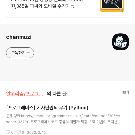
원,365일 피씨와 모바일 수강가능.
로그 정보
chanmuzi
구독하기
더보기
알고리즘/프로그래머스
의 다른 글
[프로그래머스] 기사단원의 무기 (Python)
글 내용
문제 링크 https://school.programmers.co.kr/learn/courses/30/les
sons/136798 프로그래머스 코드 중심의 개발자 채용. 스택 기반의 포지션 매
칭. 프로그래머스의 개발자 맞춤형 프로필을 등록하고, 나와 기술 궁합이 잘 맞
0
0
2023. 2. 16.
는 기업들을 매칭 받으세요. programmers.co.kr 소스 코드 def solution