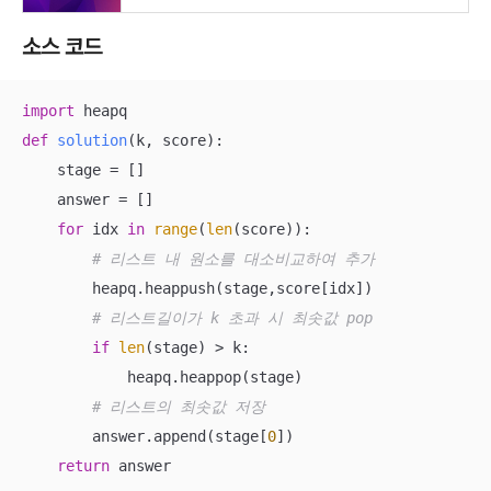
소스 코드
import
def
solution
(
k, score
):
    stage = []

    answer = []

for
 idx 
in
range
(
len
(score)):

# 리스트 내 원소를 대소비교하여 추가    
        heapq.heappush(stage,score[idx])

# 리스트길이가 k 초과 시 최솟값 pop
if
len
(stage) > k:

            heapq.heappop(stage)

# 리스트의 최솟값 저장
        answer.append(stage[
0
])

return
 answer