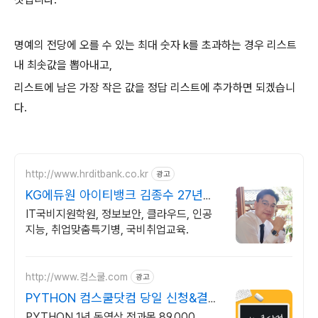
명예의 전당에 오를 수 있는 최대 숫자 k를 초과하는 경우 리스트
내 최솟값을 뽑아내고,
리스트에 남은 가장 작은 값을 정답 리스트에 추가하면 되겠습니
다.
http://www.hrditbank.co.kr
광고
KG에듀원 아이티뱅크 김종수 27년경
력전문가 IT취업상담
IT국비지원학원, 정보보안, 클라우드, 인공
지능, 취업맞춤특기병, 국비취업교육.
http://www.컴스쿨.com
광고
PYTHON 컴스쿨닷컴 당일 신청&결제
시 기프티콘!
PYTHON 1년 동영상 전과목 89,000