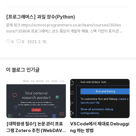
(number, limit, power): # 범위 주의 numbers = [0 for x in range(nu
mber+1)] # 1부터 number까지 포함 for i in range(1,number+1): # 배
[프로그래머스] 과일 장수(Python)
수 인덱스에 +1 for j in range(i,number//i*i+1,i): numbers[j] += 1 # li
글 내용
mit 초과시 power..
문제 링크 https://school.programmers.co.kr/learn/courses/30/les
sons/135808 프로그래머스 코드 중심의 개발자 채용. 스택 기반의 포지션 매
칭. 프로그래머스의 개발자 맞춤형 프로필을 등록하고, 나와 기술 궁합이 잘 맞
0
0
2023. 2. 15.
는 기업들을 매칭 받으세요. programmers.co.kr 소스 코드 def solution
(k, m, score): score = sorted(score) # 오름차순 정렬 answer = 0 #
전체 개수를 m으로 나눈 몫만큼 for i in range(len(score)//m): # m개씩 p
op for j in range(m-1): score.pop() # 정렬했으므로 마지막으로 pop하
는 것이 최솟값 answer += score.po..
이 블로그 인기글
[대학원생 필수!] 논문 관리 프로
VSCode에서 제대로 Debuggi
그램 Zotero 추천 (WebDAV
ng 하는 방법