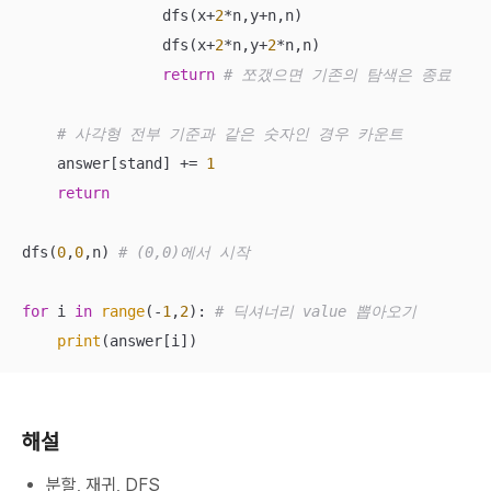
                dfs(x+
2
*n,y+n,n)

                dfs(x+
2
*n,y+
2
*n,n)

return
# 쪼갰으면 기존의 탐색은 종료
# 사각형 전부 기준과 같은 숫자인 경우 카운트
    answer[stand] += 
1
return
dfs(
0
,
0
,n) 
# (0,0)에서 시작
for
 i 
in
range
(-
1
,
2
): 
# 딕셔너리 value 뽑아오기
print
(answer[i])
해설
분할, 재귀, DFS