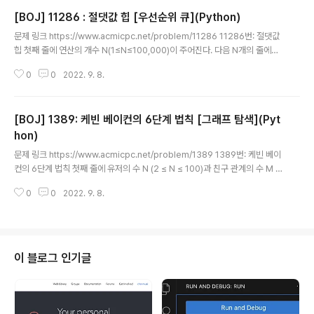
[BOJ] 11286 : 절댓값 힙 [우선순위 큐](Python)
글 내용
문제 링크 https://www.acmicpc.net/problem/11286 11286번: 절댓값
힙 첫째 줄에 연산의 개수 N(1≤N≤100,000)이 주어진다. 다음 N개의 줄에는
연산에 대한 정보를 나타내는 정수 x가 주어진다. 만약 x가 0이 아니라면 배열
0
0
2022. 9. 8.
에 x라는 값을 넣는(추가하는) 연산이고, x가 0 www.acmicpc.net 소스 코드
import sys import heapq input = sys.stdin.readline n = int(input().r
strip()) q = [] for i in range(n): num = int(input().rstrip()) if num == 0:
[BOJ] 1389: 케빈 베이컨의 6단계 법칙 [그래프 탐색](Pyt
if q: print(heapq.heappop(q)[1]) else: print(0) else: #..
hon)
글 내용
문제 링크 https://www.acmicpc.net/problem/1389 1389번: 케빈 베이
컨의 6단계 법칙 첫째 줄에 유저의 수 N (2 ≤ N ≤ 100)과 친구 관계의 수 M (1
≤ M ≤ 5,000)이 주어진다. 둘째 줄부터 M개의 줄에는 친구 관계가 주어진다.
0
0
2022. 9. 8.
친구 관계는 A와 B로 이루어져 있으며, A와 B가 친구라는 뜻 www.acmicpc.
net 소스 코드 import sys from collections import deque input = sy
s.stdin.readline n,m = map(int,input().rstrip().split()) # 무방향 그래프
입력받기 graph = [[] for _ in range(n+1)] for i in range(m): a,b = ma
p..
이 블로그 인기글