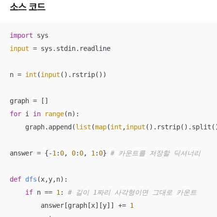
소스 코드
import
input
 = sys.stdin.readline

n = 
int
(
input
().rstrip())

for
 i 
in
range
(n):

    graph.append(
list
(
map
(
int
,
input
().rstrip().split()
answer = {-
1
:
0
, 
0
:
0
, 
1
:
0
} 
# 카운트를 저장할 딕셔너리
def
dfs
(
x,y,n
):
if
 n == 
1
: 
# 길이 1짜리 사각형이면 그대로 카운트
        answer[graph[x][y]] += 
1