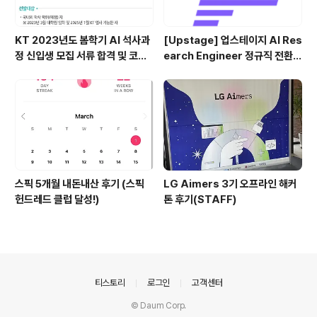
KT 2023년도 봄학기 AI 석사과
[Upstage] 업스테이지 AI Res
정 신입생 모집 서류 합격 및 코딩
earch Engineer 정규직 전환
테스트/인적성 검사 후기(비전공
합격후기 (비전공자)
자)
스픽 5개월 내돈내산 후기 (스픽
LG Aimers 3기 오프라인 해커
헌드레드 클럽 달성!)
톤 후기(STAFF)
의안내
티스토리
로그인
고객센터
© Daum Corp.