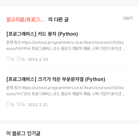
더보기
알고리즘/프로그래머스
의 다른 글
[프로그래머스] 카드 뭉치 (Python)
글 내용
문제 링크 https://school.programmers.co.kr/learn/courses/30/les
sons/159994 프로그래머스 코드 중심의 개발자 채용. 스택 기반의 포지션 매
칭. 프로그래머스의 개발자 맞춤형 프로필을 등록하고, 나와 기술 궁합이 잘 맞
0
0
2023. 2. 23.
는 기업들을 매칭 받으세요. programmers.co.kr 소스 코드 def solution
(cards1, cards2, goal): for word in goal: # 카드 뭉치 둘 다 남은 경우 if
cards1 and cards2: word1,word2 = cards1[0],cards2[0] if word =
[프로그래머스] 크기가 작은 부분문자열 (Python)
= word1: cards1.pop(0) elif word == word2: cards2.pop(0) else: r
글 내용
eturn 'No..
문제 링크 https://school.programmers.co.kr/learn/courses/30/les
sons/147355 프로그래머스 코드 중심의 개발자 채용. 스택 기반의 포지션 매
칭. 프로그래머스의 개발자 맞춤형 프로필을 등록하고, 나와 기술 궁합이 잘 맞
0
0
2023. 2. 22.
는 기업들을 매칭 받으세요. programmers.co.kr 소스 코드 def solution
(t, p): answer = 0 width = len(p) # 비교 문자열 길이 huddle = int(p) #
p의 정수값 for idx in range(len(t)-len(p)+1): if int(t[idx:idx+width])
이 블로그 인기글