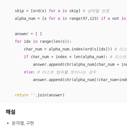
    skip = [ord(x) 
for
 x 
in
 skip] 
# 생략할 번호
    alpha_num = [x 
for
 x 
in
 range(97,123) 
if
 x not 
in
    answer = [ ]

for
 idx 
in
 range(len(s)):

        char_num = alpha_num.index(ord(s[idx])) 
# 리
if
 char_num + index < len(alpha_num): 
# 리스트
            answer.append(chr(alpha_num[char_num + ind
else
: 
# 리스트 범위를 벗어나는 경우
            answer.append(chr(alpha_num[(char_num+inde
return
''
.join(answer)
해설
문자열, 구현