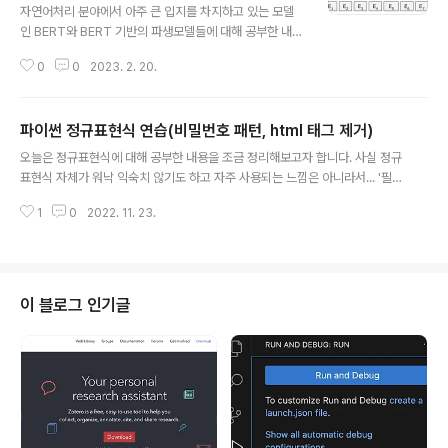
자연어처리 분야에서 아주 큰 입지를 차지하고 있는 모델
인 BERT와 BERT 기반의 파생모델들에 대해 공부한 내용
을 정리해봤습니다. 구글 BERT의 정석(한빛미디어)라는
0
0
2023. 2. 20.
책과 각 모델 관련 논문, 그리고 인터넷의 여러 게시물들을
참고하여 최대한 간략하게 정리했습니다. 순서는 다음과
같습니다. 1. BERT 2. ALBERT 3. RoBERTa 4. ELEC
파이썬 정규표현식 연습(비밀번호 패턴, html 태그 제거)
TRA 5. SpanBERT 실제로 자연어처리 분야의 여러 태
글 내용
스크를 수행할 때 자주 사용되는 RoBERTa, ELECTRA
오늘은 정규표현식에 대해 공부한 내용을 조금 정리해보고자 합니다. 사실 정규
와 같은 모델들이 어떤 배경에서 등장하고 어떤 특징을 지
표현식 자체가 워낙 익숙치 않기도 하고 자주 사용되는 느낌은 아니라서... '필요
니고 있는지 간단히 확인할 수 있도록 비교했습니다. 혹시
할 때마다 검색해서 쓰면 되겠지~' 생각했는데 막상 쓰고 싶을 때 활용할 능력
제가 잘못 알고 있거나 잘못 작성한 내용이 있다면 피드백
1
0
2022. 11. 23.
도 없었습니다..😱 하지만 정규표현식은 크롤링과 자연어 전처리에서 필수적이
부탁드리겠습니다 🤗 (참고로 노션에서 작성한 내용을 가
라고 합니다. 인공지능 모델이 학습하기 위한 좋은 품질의 데이터를 마련하기
져와 재구..
위해서 필요한 것이죠! 그래서 이번에 정규표현식을 활용했던 내용을 토대로 정
규표현식에 관한 아주 기초적인 것들을 정리해보겠습니다. 메타 문자 . ^ $ * +
? { } [ ] \ | ( ) 메타 문자란 원래 그 문자가 가진 뜻이 아닌 특별한 용도로 사용하
이 블로그 인기글
는 문자를 뜻합니다. 이 문자들은 정규표현식에서 다른 문자들과 달리 조금 특..