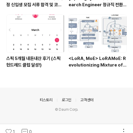
정 신입생 모집 서류 합격 및 코딩
earch Engineer 정규직 전환
테스트/인적성 검사 후기(비전공
합격후기 (비전공자)
자)
스픽 5개월 내돈내산 후기 (스픽
<LoRA, MoE> LoRAMoE: R
헌드레드 클럽 달성!)
evolutionizing Mixture of E
xperts for Maintaining Wo
rld Knowledge in Languag
e Model Alignment (2023.1
2)
의안내
티스토리
로그인
고객센터
© Daum Corp.
1
0