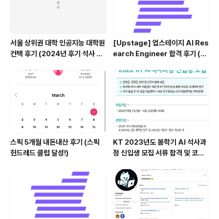
서울 상위권 대학 인공지능 대학원
[Upstage] 업스테이지 AI Res
컨택 후기 (2024년 후기 석사 지
earch Engineer 합격 후기 (정
원 목표)
규직 전환형 인턴십) (비전공자)
스픽 5개월 내돈내산 후기 (스픽
KT 2023년도 봄학기 AI 석사과
헌드레드 클럽 달성!)
정 신입생 모집 서류 합격 및 코딩
테스트/인적성 검사 후기(비전공
자)