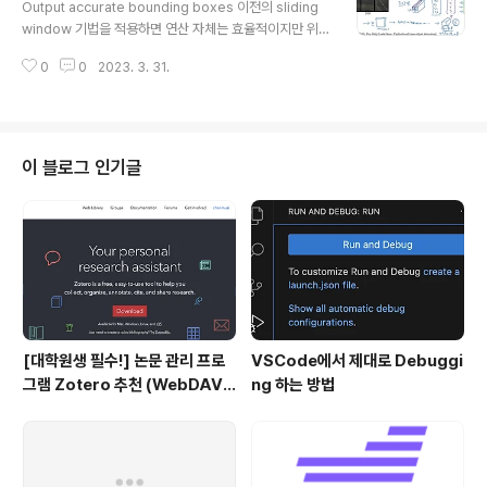
ession Non-max suppression example IOU로 b
Output accurate bounding boxes 이전의 sliding
ounding box를 예측하다 보면 위처럼 여러 개가 중첩되
window 기법을 적용하면 연산 자체는 효율적이지만 위처
어 있을 수 있습니다. 이미지를 여러 개의 grid로 쪼개어
럼 ground truth(실제 정답)에 해당하는 bounding bo
위치를 예측하기 때문이죠. 따라서 예측된 ..
0
0
2023. 3. 31.
x를 구할 수 없다는 문제점이 발생합니다. YOLO algorit
hm 이 알고리즘은 주어진 이미지를 19 x 19개로 나누고
각 grid마다 label을 부여해서 학습하는 방식입니다. 강의
에서는 편의상 9개의 grid로 나누었습니다. 각 label은 [
Pc, bx, by, bh, bw, c1, c2, c3 ] 로 구성됩니다. (8차원
이 블로그 인기글
의 output) Pc = 0 인 경우 이전과 마찬가지로 나머지 값
들은 'don't care'합니다. 결과적으로 target의 output
은 (3, 3, 8) 차원을 갖게 ..
[대학원생 필수!] 논문 관리 프로
VSCode에서 제대로 Debuggi
그램 Zotero 추천 (WebDAV
ng 하는 방법
연결, iPad annotation 싱크 관
리)