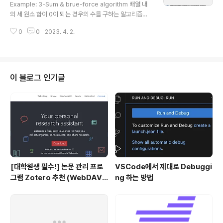
Example: 3-Sum & brue-force algorithm 배열 내
ifying the calculations 그래서 이러한 계산을 간단하게
의 세 원소 합이 0이 되는 경우의 수를 구하는 알고리즘입
정리하는 방법이 고안되었고 지금의 방식이 그걸 지켜오고
니다. 생각이 필요 없는 아주 단순한 풀이 방식을 생각하면
있는 거라고 생각..
0
0
2023. 4. 2.
brute force 방식을 떠올릴 수 있을 것입니다. 이때 i, j, k
가 원소의 개수 n만큼 탐색하는 방식입니다. 따라서 시간
복잡도는 무려 O(N^3)으로 엄청나게 비효율적입니다. M
easuring the running time 나의 알고리즘이 작동하는
데 얼마만큼의 시간이 소요되는지 측정하는 방법은 다양하
이 블로그 인기글
겠지만... 직접 스톱워치를 재는 경우는 없겠죠? 대부분은
저런 코드를 사용해서 실행 시간을 측정하곤 합니다. 파이
썬에도 time 모듈이 있어서 알고리즘의 효율성을 판단할
수 있습니다. Empirical & D..
[대학원생 필수!] 논문 관리 프로
VSCode에서 제대로 Debuggi
그램 Zotero 추천 (WebDAV
ng 하는 방법
연결, iPad annotation 싱크 관
리)