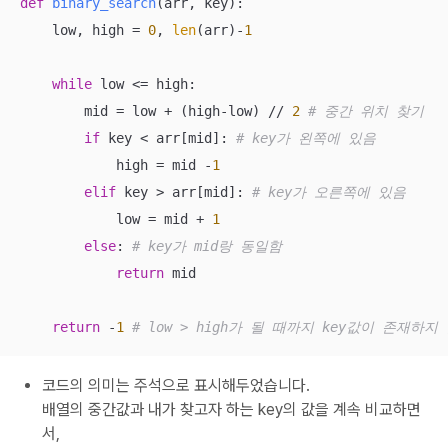
def
binary_search
(
arr, key
):
    low, high = 
0
, 
len
(arr)-
1
while
 low <= high:

    	mid = low + (high-low) // 
2
# 중간 위치 찾기
if
 key < arr[mid]: 
# key가 왼쪽에 있음
            high = mid -
1
elif
 key > arr[mid]: 
# key가 오른쪽에 있음
            low = mid + 
1
else
: 
# key가 mid랑 동일함
return
 mid

return
 -
1
# low > high가 될 때까지 key값이 존재하지
코드의 의미는 주석으로 표시해두었습니다.
배열의 중간값과 내가 찾고자 하는 key의 값을 계속 비교하면
서,