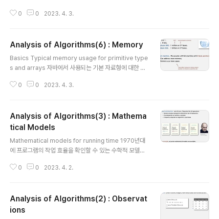
하기 가장 좋은 형태의 input이 주어진 경우 Worst case
0
0
2023. 4. 3.
: 처리하기 가장 어려운 형태의 input이 주어진 경우 Aver
age case : random한 input이 주어지는 경우 Theory
of algorithms 일반적으로는 주어진 문제를 해결하기 위
Analysis of Algorithms(6) : Memory
한 최적의 알고리즘을 찾기 위해서, 우선 어려운 문제를 기
글 내용
준으로 접근해야 합니다. 즉, 최악의 상황을 가정하고 이를
Basics Typical memory usage for primitive type
개선하는 방식으로 접근하는 것이죠. Commonly-used
s and arrays 자바에서 사용되는 기본 자료형에 대한 메
notations in the theory of algorithms 일반적으로
모리 크기를 정리한 표입니다. privitive types는 고정적
우리에게 잘 알려진 것은 중간의 빅오 표기법이지만 세 개
0
0
2023. 4. 3.
인 메모리 크기를 갖지만, 나머지는 가변적인, 즉 N과 M의
를 ..
크기에 비례하는 메모리 크기를 갖습니다. Typical mem
ory usage for objects in Java 간단한 예시를 통해 메
Analysis of Algorithms(3) : Mathema
모리가 얼마 정도 필요한지 계산하고 있습니다. primitive
type 네 개가 각각 4바이트를 차지하기 때문에 합이 16바
tical Models
글 내용
이트 입니다. 이것을 모두 감싸는 공간 object overhea
Mathematical models for running time 1970년대
d와 합쳐 총 32바이트가 됩니다. 우측의 예시는 value라
에 프로그램의 작업 효율을 확인할 수 있는 수학적 모델이
는 char 리스트를 만들기 때문에 2N + 24 바이..
고안되었다고 합니다. Cost of basic operations 예전
0
0
2023. 4. 2.
에는 이런 표를 참고해서 프로그램을 만들었다고 하네요..
기본 연산 명령을 수행하는데 걸리는 시간을 나노초 단위
로 정리한 표입니다. Example: 1-Sum, 2-Sum 1-Sum
Analysis of Algorithms(2) : Observat
과 2-Sum을 예시로 실제 명령이 몇 번 수행되는지를 분석
한 결과입니다. 모든 명령에 대해 굉장히 세부적으로 분석
ions
글 내용
이 되어 있고, 딱 봐도 '귀찮아..'라는 느낌을 줍니다. Simpl