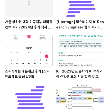
서울 상위권 대학 인공지능 대학원
[Upstage] 업스테이지 AI Res
컨택 후기 (2024년 후기 석사 지
earch Engineer 합격 후기 (정
원 목표)
규직 전환형 인턴십) (비전공자)
스픽 5개월 내돈내산 후기 (스픽
KT 2023년도 봄학기 AI 석사과
헌드레드 클럽 달성!)
정 신입생 모집 서류 합격 및 코딩
테스트/인적성 검사 후기(비전공
자)