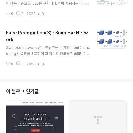
의 값을 기준으로 loss를 구합니다. 이때 사용되는 각 inp
ut을 Anchor, Positive, Negative로 구성합니다. Anc
0
0
2023. 4. 3.
hor와 Positive는 동일한 인물에 대한 set, Negative는
다른 인물에 대한 set입니다. 따라서 전자의 차이는 작고
후자의 차이는 크기 때문에 대소 관계가
Face Recognition(3) : Siamese Netw
ork
글 내용
Siamese network 샴 네트워크는 두 개의 input이 enc
oding된 결과를 비교하여 그 차이의 정도를 학습합니다.
입력이 각각 x1, x2라고 할 때, 최종 output인 f(x1), f(x
0
0
2023. 4. 3.
2)의 n2 norm을 구하게 됩니다. 즉, f(x1), f(x2) 차의 제
곱이 손실함수라고 볼 수 있습니다. Goal of learning 만
약 xi, xj가 동일한 사람의 사진이라면 두 output의 차는
거의 없을 것입니다. 반대로 동일한 사람이 아니라면 두 ou
tput의 차는 훨씬 크겠죠. 물론 처음에는 그렇게 학습이 되
이 블로그 인기글
어있지 않겠지만 역전파를 통해 반복적으로 학습하는 과정
에서 동일한 사람과 다른 사람을 구분하는 방식으로 학습
될 것입니다. 출처: Coursera, Convolutional Neur..