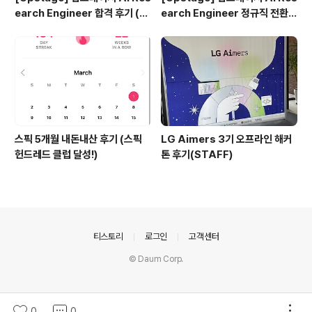
earch Engineer 합격 후기 (정
earch Engineer 정규직 전환
규직 전환형 인턴십) (비전공자)
합격후기 (비전공자)
스픽 5개월 내돈내산 후기 (스픽
LG Aimers 3기 오프라인 해커
헌드레드 클럽 달성!)
톤 후기(STAFF)
의안내
티스토리
로그인
고객센터
© Daum Corp.
0
0