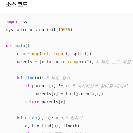
소스 코드
import
 sys

sys.setrecursionlimit(
10
**
6
)

def
main
():
    n, m = 
map
(
int
, 
input
().split())

    parents = [x 
for
 x 
in
range
(n+
1
)] 
# 부모 노드 저장
def
find
(
x
):
# 부모 찾기
if
 parents[x] != x: 
# 자기자신과 같아질 때까지
            parents[x] = find(parents[x])

return
 parents[x]

def
union
(
a, b
):
# a,b 합치기
        a, b = find(a), find(b)
