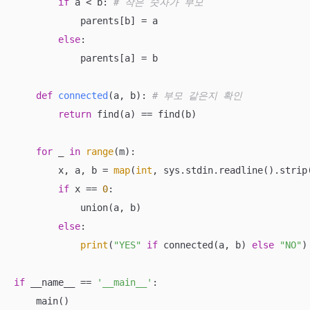
if
 a < b: 
# 작은 숫자가 부모
            parents[b] = a

else
:

            parents[a] = b

def
connected
(
a, b
):
# 부모 같은지 확인
return
 find(a) == find(b)

for
 _ 
in
range
(m):

        x, a, b = 
map
(
int
, sys.stdin.readline().strip(
if
 x == 
0
:

            union(a, b)

else
:

print
(
"YES"
if
 connected(a, b) 
else
"NO"
)

if
 __name__ == 
'__main__'
:

    main()