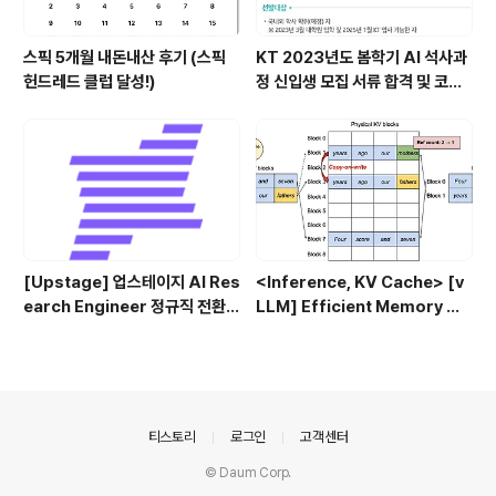
스픽 5개월 내돈내산 후기 (스픽
KT 2023년도 봄학기 AI 석사과
헌드레드 클럽 달성!)
정 신입생 모집 서류 합격 및 코딩
테스트/인적성 검사 후기(비전공
자)
[Upstage] 업스테이지 AI Res
<Inference, KV Cache> [v
earch Engineer 정규직 전환
LLM] Efficient Memory Ma
합격후기 (비전공자)
nagement for Large Lang
uage Model Serving with P
agedAttention (2023.09)
의안내
티스토리
로그인
고객센터
© Daum Corp.