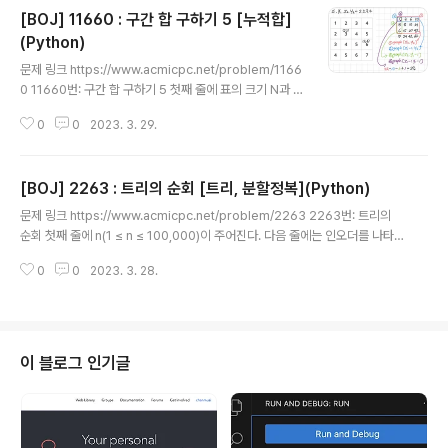
[BOJ] 11660 : 구간 합 구하기 5 [누적합]
(Python)
글 내용
문제 링크 https://www.acmicpc.net/problem/1166
0 11660번: 구간 합 구하기 5 첫째 줄에 표의 크기 N과 합
을 구해야 하는 횟수 M이 주어진다. (1 ≤ N ≤ 1024, 1 ≤
0
0
2023. 3. 29.
M ≤ 100,000) 둘째 줄부터 N개의 줄에는 표에 채워져 있
는 수가 1행부터 차례대로 주어진다. 다음 M개의 줄에는
네 www.acmicpc.net 소스 코드 import sys def mai
[BOJ] 2263 : 트리의 순회 [트리, 분할정복](Python)
n(): n, m = map(int, input().split()) graph = [[0] * (n
글 내용
+1)] for _ in range(n): nums = [0] + list(map(int, s
문제 링크 https://www.acmicpc.net/problem/2263 2263번: 트리의
ys.stdin.readline().strip().split())) graph.append
순회 첫째 줄에 n(1 ≤ n ≤ 100,000)이 주어진다. 다음 줄에는 인오더를 나타
(nums) for r..
내는 n개의 자연수가 주어지고, 그 다음 줄에는 같은 식으로 포스트오더가 주어
0
0
2023. 3. 28.
진다. www.acmicpc.net 소스 코드 import sys sys.setrecursionlimit
(10**6) def main(): n = int(input()) in_order = list(map(int, input().s
plit())) post_order = list(map(int, input().split())) position = [0] * (n
+1) for i in range(n): position[in_order[i]] = i #..
이 블로그 인기글