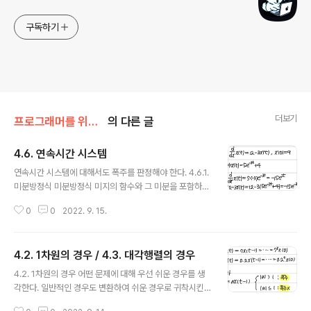
구독하기
더보기
프로그래머를 위한 선형대수/4장
의 다른 글
4.6. 연속시간 시스템
글 내용
연속시간 시스템에 대해서도 폭주를 판정해야 한다. 4.6.1.
미분방정식 미분방정식 미지의 함수와 그 미분을 포함하는
등식을 보고, 이 등식이 성립하는 함수를 답하는 것 상미분
0
0
2022. 9. 15.
방정식 하나의 변수 t의 함수 x(t)에 대한 방정식인 것을 강
조하는 경우 편미분방정식과 대비한 호칭 4.6.2. 1차원일
때 4.6.3. 대각행렬일 때 a1, ... , an 중 하나라도 양수라면
4.2. 1차원의 경우 / 4.3. 대각행렬의 경우
폭주, 그렇지 않다면 폭주하지 않는다. 단, 이는 ai가 복소
글 내용
수가 아닐 때만 해당한다. 4.6.4. 대각화할 수 있는 경우 이
4.2. 1차원의 경우 어떤 문제에 대해 우선 쉬운 경우를 생
변환법은 이산시간의 경우와 동일하다. 4.6.5. 결론: 고윳
각한다. 일반적인 경우도 변환하여 쉬운 경우로 귀착시킨
값(실수부)의 부호 출처: 히라오카 카즈유키, 호리 겐, 『프
다. 4.3. 대각행렬의 경우 단, a1, ... , an 중 하나라도 1보다