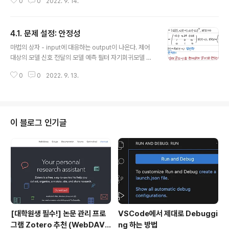
로그래머를 위한 선형대수』, 이창신, 길벗, 2017.
0
0
2022. 9. 14.
크면 폭주한다. 출처: 히라오카 카즈유키, 호리 겐, 『프로그
래머를 위한 선형대수』, 이창신, 길벗, 2017.
4.1. 문제 설정: 안정성
글 내용
마법의 상자 - input에 대응하는 output이 나온다. 제어
대상의 모델 신호 전달의 모델 예측 필터 자기회귀모델 이
산시간: 어제, 오늘, 내일 연속시간: 미분방정식 적용 폭주
0
0
2022. 9. 13.
여부 현재값이 이전값보다 증가하는 경우 폭주(불안정) 현
재값이 이전보다 감소하는 경우 폭주 x(안정) 사상 원래의
기저 대신 적절한 기저로 표현하는 좌표변환을 사용해야
한다. 이를 위해 고유벡터를 활용할 예정 출처: 히라오카 카
즈유키, 호리 겐, 『프로그래머를 위한 선형대수』, 이창신,
이 블로그 인기글
길벗, 2017.
[대학원생 필수!] 논문 관리 프로
VSCode에서 제대로 Debuggi
그램 Zotero 추천 (WebDAV
ng 하는 방법