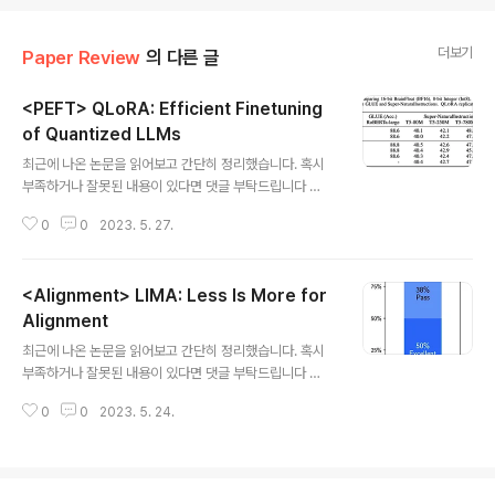
더보기
Paper Review
의 다른 글
<PEFT> QLoRA: Efficient Finetuning
of Quantized LLMs
글 내용
최근에 나온 논문을 읽어보고 간단히 정리했습니다. 혹시
부족하거나 잘못된 내용이 있다면 댓글 부탁드립니다 🙇‍♂️
usechatgpt init success 워싱턴 대학에서 제출한, PE
0
0
2023. 5. 27.
FT(Parameter Efficient Fine Tuning) 기법 중 하나를
다룬 논문. 65B개 파라미터를 갖는 모델을 48GB GPU
한 장으로 finetuning할 수 있도록 만들었다. 배경 최근 언
<Alignment> LIMA: Less Is More for
어 모델 관련 분야에서는 가장 주목을 받는 기술이 모델 경
량화인 것 같습니다. 모델 자체를 light하게 만드는 것보다
Alignment
글 내용
는 사전 학습된 모델을 최대한 적은 자원으로 fine tuning
최근에 나온 논문을 읽어보고 간단히 정리했습니다. 혹시
할 수 있도록 만드는 기술들에 관련된 것이죠. 특히 메타에
부족하거나 잘못된 내용이 있다면 댓글 부탁드립니다 🙇‍♂️
서 만든 LLaMA의 등장 이후로 정말 많은 개인(물론 이것
usechatgpt init success 천 개의 curated 학습 데이
도 자원을 아예 필요..
0
0
2023. 5. 24.
터로 LLaMA를 학습하여 GPT-4에 준하는 모델을 생성
한 결과를 담은 논문 배경 지금까지 언어 모델의 학습 트렌
드는 1) 대규모 말뭉치를 unsupervised pretraining하
고 2) large scale의 instruction tuning과 reinforce