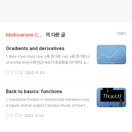
더보기
Multivariate Calculus/1주차
의 다른 글
Gradients and derivatives
글 내용
1. Rise Over Run( rise: y축 증가량, run: x축 증가량) h
orizontal line(수평선)은 속도가 동일함을 의미한다. ac
cleration: local gradient of a speed-time graph,
1
2
2022. 9. 23.
function of time in graph deceleration: negative
slope 시간에 따른 가속도 그래프는 위와 같다. 각 지점에
서의 경사(slope)를 나타내고 있다. 노란색 그래프가 양수
Back to basics: functions
인 지점은 속도가 증가하고 있음을, 음수인 지점은 속도가
글 내용
감소하고 있음을 나타낸다. 가속도 그래프를 한 번 더 미분
1. Functions Fuction A relationship between som
한 그래프는 보라색으로 표현된다. 이것은 차의 흔들거림(j
e inputs and an output Calculus Study of how th
erk)를 나타내게 된다. 이런 과정을 거꾸로 하는 것이 anti
ese functions change with respect to their input
-derivative라고 불리..
1
1
2022. 9. 23.
variables And it allows you to investigate and m
anipulate them. f의 변수는 f라는 함수가 무엇에 관한 것
인지를 알려주는 것이다. 따라서 첫 번째 식은 직관적으로