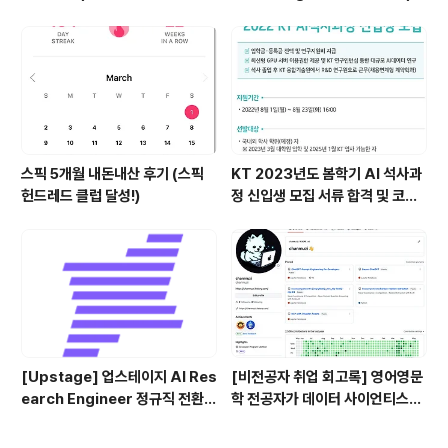
원 목표)
규직 전환형 인턴십) (비전공자)
스픽 5개월 내돈내산 후기 (스픽
KT 2023년도 봄학기 AI 석사과
헌드레드 클럽 달성!)
정 신입생 모집 서류 합격 및 코딩
테스트/인적성 검사 후기(비전공
자)
[Upstage] 업스테이지 AI Res
[비전공자 취업 회고록] 영어영문
earch Engineer 정규직 전환
학 전공자가 데이터 사이언티스트
합격후기 (비전공자)
가 되기까지는 1년이 걸렸다(fea
t. 비전공자인데 개발자/AI 해도