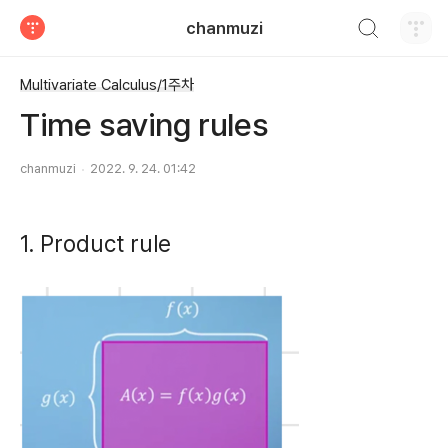
검색하기
chanmuzi
티스토리
Multivariate Calculus/1주차
Time saving rules
chanmuzi
2022. 9. 24. 01:42
1. Product rule