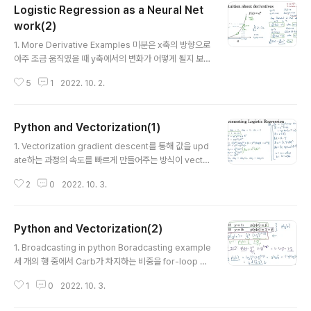
Logistic Regression as a Neural Net
work(2)
글 내용
1. More Derivative Examples 미분은 x축의 방향으로
아주 조금 움직였을 때 y축에서의 변화가 어떻게 될지 보여
준다. 위 예시에서는 a의 값이 0.001(아주 작은 값)만큼 움
5
1
2022. 10. 2.
직이면 f(a)는 얼만큼 움직이게 되는지 표현되어있다. f(a)
가 많이 움직일수록 그래프에서의 slope(경사)가 급한 것
으로 이해할 수 있다. 위 예시들의 미분값을 보면 a에 따라
Python and Vectorization(1)
서 그 미분값(slope)도 다르다는 것을 알 수 있다. 즉, 함수
글 내용
의 형태에 따라 미분값이 변화하는 정도나 패턴도 다르다
1. Vectorization gradient descent를 통해 값을 upd
는 것이다. 어떤 식을 미분한 결과가 무엇인지 알지 모른다
ate하는 과정의 속도를 빠르게 만들어주는 방식이 vecto
면 쉽게 검색하거나 교과서를 펼쳐보고 결과를 확인할 수
rization이다. 단순히 python의 for loop를 사용하는 것
있다. 이전에 쌓아놓은 것이 없어 모른다면 검색해서 파악
2
0
2022. 10. 3.
이 아니라 numpy의 dot를 통해 vector인 w와 x를 빠르
해두도록 하자. 2. Compuation Grap..
게 연산해준다. n차원으로 이루어진 벡터 w,x를 계산하는
것은 np.dot을 이용하는 것이 for loop를 이용하는 것보
Python and Vectorization(2)
다 약 300배 이상 빠르다. 이는 강의 내 주피터 노트북을
글 내용
이용한 실습을 통해 확인할 수 있었다. 이를 explicit for l
1. Broadcasting in python Boradcasting example
oop의 사용을 피하고 build in functions 사용을 지향하
세 개의 행 중에서 Carb가 차지하는 비중을 for-loop 없
는 것으로 표현할 수 있다. 처음에는 for loop 내에서 왜 z
이 해결하는 코드를 작성해보자. 각 열의 값들을 모두 더하
에 저장되는 값을 계속 더해야하는가 했는데 여기..
1
0
2022. 10. 3.
여 구한 값으로 각 원소들을 나눠준 뒤 100을 곱하면 per
centage를 구할 수 있다. 이를 for-loop가 아닌 built-i