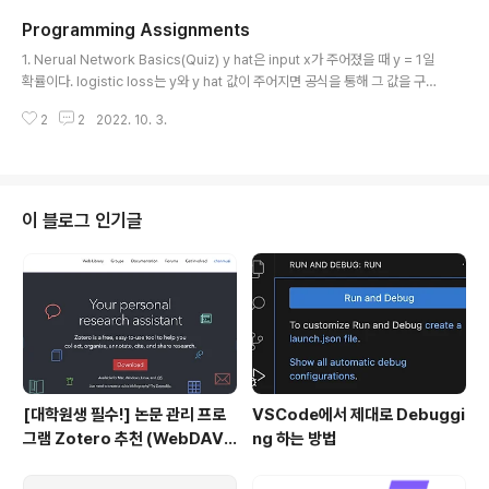
n function으로 구현하면 위 사진의 맨 아랫 부분 두 줄의
Programming Assignments
코드에 해당한다. sum(axis=0) 함수를 사용하면 2차원
글 내용
의 matrix에 대해 '세로로' 합을 구해준다. 즉 각 열의 합을
1. Nerual Network Basics(Quiz) y hat은 input x가 주어졌을 때 y = 1일
더하여 (4,) 사이즈의 vector가 되는 것이다. 마지막으로
확률이다. logistic loss는 y와 y hat 값이 주어지면 공식을 통해 그 값을 구할
reshape(1,4)는 vector의 사이즈를 2차원인 (1,4)로 조
수 있다. boradcasting은 두 행렬의 사이즈 중 일치하는 것을 제외한 나머지
정해주는 것인데 사실 쓰지 않아도 자동적으..
2
2
2022. 10. 3.
중 큰 것을 기준으로 삼아 확장해주는 기능이다. X의 차원은 열 개수 x 행 개수
로 구해진다. for-loop를 vectorize할 때는 matrix의 size를 고려하여 쉽게
구할 수 있다. 2. Python Basics with Numpy sigmoid 구현하기 np.exp
함수를 이용하여 sigmoid 함수를 정의할 수 있다. parameter에 vector가
들어오면 각 원소에 대해 함수를 적용하여 vector를..
이 블로그 인기글
[대학원생 필수!] 논문 관리 프로
VSCode에서 제대로 Debuggi
그램 Zotero 추천 (WebDAV
ng 하는 방법
연결, iPad annotation 싱크 관
리)