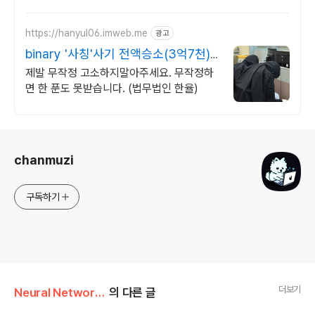
https://hanyul06.imweb.me
광고
binary '사칭'사기 전액승소(3억7천)
사례보유
제발 무작정 고소하지말아주세요. 무작정하
면 한 푼도 못받습니다. (법무법인 한율)
로그 정보
chanmuzi
구독하기
더보기
Neural Networks and Deep Learning/2주차
의 다른 글