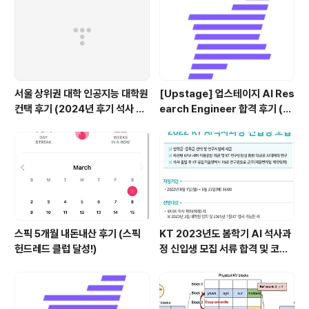
서울 상위권 대학 인공지능 대학원
[Upstage] 업스테이지 AI Res
컨택 후기 (2024년 후기 석사 지
earch Engineer 합격 후기 (정
원 목표)
규직 전환형 인턴십) (비전공자)
스픽 5개월 내돈내산 후기 (스픽
KT 2023년도 봄학기 AI 석사과
헌드레드 클럽 달성!)
정 신입생 모집 서류 합격 및 코딩
테스트/인적성 검사 후기(비전공
자)