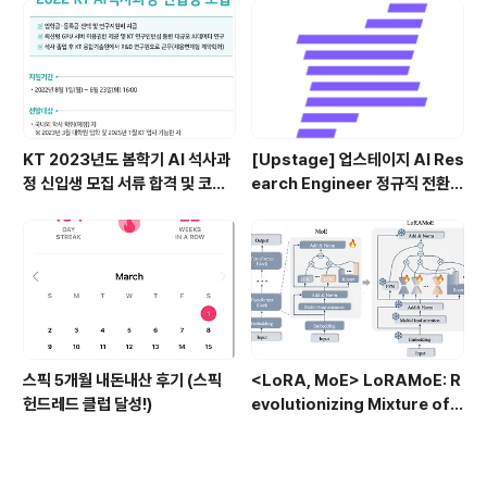
KT 2023년도 봄학기 AI 석사과
[Upstage] 업스테이지 AI Res
정 신입생 모집 서류 합격 및 코딩
earch Engineer 정규직 전환
테스트/인적성 검사 후기(비전공
합격후기 (비전공자)
자)
스픽 5개월 내돈내산 후기 (스픽
<LoRA, MoE> LoRAMoE: R
헌드레드 클럽 달성!)
evolutionizing Mixture of E
xperts for Maintaining Wo
rld Knowledge in Languag
e Model Alignment (2023.1