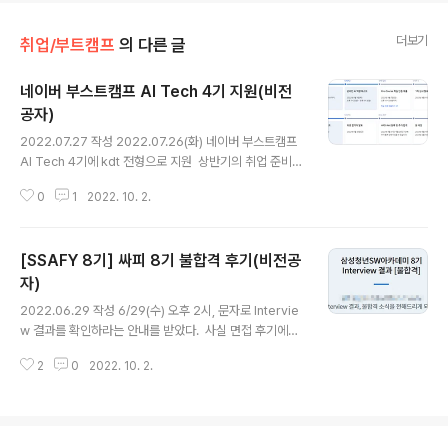
더보기
취업/부트캠프
의 다른 글
네이버 부스트캠프 AI Tech 4기 지원(비전
공자)
글 내용
2022.07.27 작성 2022.07.26(화) 네이버 부스트캠프
AI Tech 4기에 kdt 전형으로 지원 ​​ 상반기의 취업 준비에
서 대실패를 거둔 이후, 어떤 교육기관에서 프로그래밍을
0
1
2022. 10. 2.
배우면 좋을지 많은 고민이 있었다. 특히나 내가 희망하는
자연어처리(NLP) 분야를 제대로 가르치는 곳은 분야 특성
상 많지가 않아서 결정을 내리기가 쉽지 않았다. ​ 6월 말,
[SSAFY 8기] 싸피 8기 불합격 후기(비전공
상반기의 결과가 나오기도 전부터 알아봤던 교육 과정이
있다. 구름(goorm)이라는 기업에서 kdt 전형으로 자연어
자)
글 내용
처리 프로그램을 운영한다는 것이었다. 물론 카카오와 연
2022.06.29 작성 6/29(수) 오후 2시, 문자로 Intervie
계하는 쿠버네티스 과정도 있었는데 나와는 전혀 상관이
w 결과를 확인하라는 안내를 받았다. ​ 사실 면접 후기에서
없어서 논외였다.(현재는 쿠버네티스 과정만 6기를 모집중
남겼던 것처럼 싸피에서 공부할 내용과 내가 생각하는 방
이다) https://kdt.goorm.io/ 카카오엔터프라이즈와..
2
0
2022. 10. 2.
향성이 너무 달라서 좋은 결과가 있을 거라고 생각하진 않
았다. ​ (SSAFY 8기 면접 후기 링크) https://chanmuzi.t
istory.com/81 [SSAFY 8기] 싸피 8기 면접 후기(비전
공자) 2022.06.21 작성 6/20(월) 오후에 응시한 SSAF