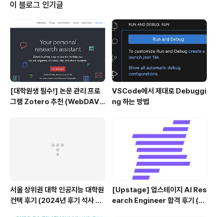
Y 8기 면접 후기를 작성하고자 한다. SSAFY 8기 면접은
이 블로그 인기글
멀티캠퍼스 역삼에서 진행됐고 오후 4시 10분까지 집결해
야 했다. 멀티캠퍼스는 건물에 들어서는 것부 chanmuzi.t
istory.com 뭐.. 예상했던 결과라서 크게 타격은 없었는
데 아쉬운..
[대학원생 필수!] 논문 관리 프로
VSCode에서 제대로 Debuggi
그램 Zotero 추천 (WebDAV
ng 하는 방법
연결, iPad annotation 싱크 관
리)
서울 상위권 대학 인공지능 대학원
[Upstage] 업스테이지 AI Res
컨택 후기 (2024년 후기 석사 지
earch Engineer 합격 후기 (정
원 목표)
규직 전환형 인턴십) (비전공자)