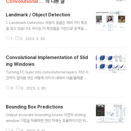
Convolutional Neural Networks/3주차
의 다른 글
Landmark / Object Detection
글 내용
1. Landmark Detection 사람의 얼굴은 여러 가지 특징
을 갖고 있습니다. 우리는 이 특징들을 기반으로 윤곽을 잡
는 등 인식의 정확도를 높일 수 있죠. 예를 들어 눈의 가장
1
0
2023. 3. 30.
자리, 코의 가장 자리, 입의 가장 자리 등을 캐치할 수 있습
니다. 이를 landmark라고 부릅니다. 이 예시에서는 얼굴
이라는 사물에 64개의 landmark가 존재하는 경우를 보
Convolutional Implementation of Slid
고 있습니다. 따라서 출력 차원의 벡터는, '이 사진에 얼굴
이 있는지 없는지'와 'x, y' 좌표 64개쌍을 포함합니다. 결
ing Windows
글 내용
과적으로 129 차원이 됩니다. 이와 같은 개념을 사람의 신
Turning FC layer into convolutional layers 지난 시
체 구조를 따는데도 적용할 수 있습니다. 2. Object Detc
간까지 알아본 것은 어떻게 이미지 내에서 사물/물체를 탐
tion Car detection example 이번에는 한 이미지 내에
지할 수 있을까에 대한 것이었습니다. 그런데 한 이미지 내
서 여러 개의 사물을 탐지..
0
0
2023. 3. 30.
에서 여러 물체를 탐지하기 위해서는 sliding window 기
법이 필요했습니다. sliding window 기법은 너무 많은
연산량을 필요로 한다는 문제점이 있었고 이를 해결하기
Bounding Box Predictions
위해서 FC layer를 Convolutional layer로 바꾸는 기
글 내용
법을 소개하고 있습니다. 모든 노드 간의 연결이 업데이트
Output accurate bounding boxes 이전의 sliding
되상이 되어 파라미터 수가 굉장히 많은 FC와 달리, Conv
window 기법을 적용하면 연산 자체는 효율적이지만 위처
olutional layer는 필터만 업데이트 대상으로 파라미터
럼 ground truth(실제 정답)에 해당하는 bounding bo
수가 굉장히 적습니다. 따라서 기존에 FC를 거치면서 나오