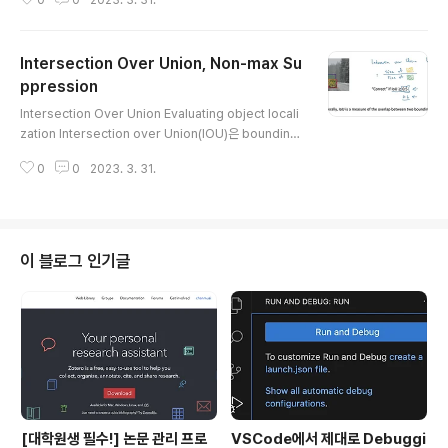
0
0
2023. 3. 31.
x를 구할 수 없다는 문제점이 발생합니다. YOLO algorit
는 출력 형태는 유사하..
hm 이 알고리즘은 주어진 이미지를 19 x 19개로 나누고
각 grid마다 label을 부여해서 학습하는 방식입니다. 강의
Intersection Over Union, Non-max Su
에서는 편의상 9개의 grid로 나누었습니다. 각 label은 [
Pc, bx, by, bh, bw, c1, c2, c3 ] 로 구성됩니다. (8차원
ppression
글 내용
의 output) Pc = 0 인 경우 이전과 마찬가지로 나머지 값
Intersection Over Union Evaluating object locali
들은 'don't care'합니다. 결과적으로 target의 output
zation Intersection over Union(IOU)은 bounding
은 (3, 3, 8) 차원을 갖게 ..
box에 대한 예측이 정확했는지를 확인하는 지표입니다.
0
0
2023. 3. 31.
예측과 실제 정답이 겹치는 노란 부분 / 예측과 실제 정답의
합 위 분수식을 계산한 결과가 0.5 이상이면 'correct' 판
정을 줄 수 있습니다. 이 threshold가 높아지면 높아질수
록 더 정확한 예측이 가능할 것입니다. Non-max Suppr
ession Non-max suppression example IOU로 b
이 블로그 인기글
ounding box를 예측하다 보면 위처럼 여러 개가 중첩되
어 있을 수 있습니다. 이미지를 여러 개의 grid로 쪼개어
위치를 예측하기 때문이죠. 따라서 예측된 ..
[대학원생 필수!] 논문 관리 프로
VSCode에서 제대로 Debuggi