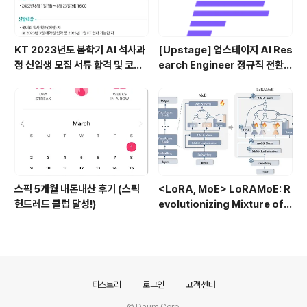
KT 2023년도 봄학기 AI 석사과
[Upstage] 업스테이지 AI Res
정 신입생 모집 서류 합격 및 코딩
earch Engineer 정규직 전환
테스트/인적성 검사 후기(비전공
합격후기 (비전공자)
자)
스픽 5개월 내돈내산 후기 (스픽
<LoRA, MoE> LoRAMoE: R
헌드레드 클럽 달성!)
evolutionizing Mixture of E
xperts for Maintaining Wo
rld Knowledge in Languag
e Model Alignment (2023.1
2)
의안내
티스토리
로그인
고객센터