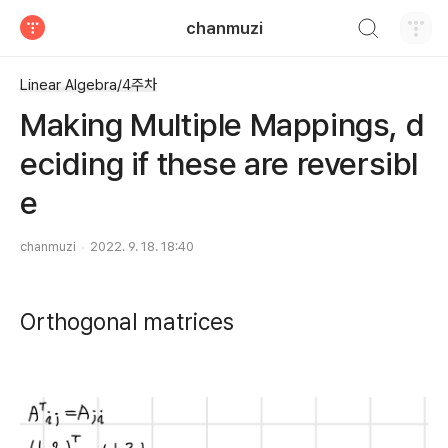
검색하기
chanmuzi
티스토리
Linear Algebra/4주차
Making Multiple Mappings, d
eciding if these are reversibl
e
chanmuzi
2022. 9. 18. 18:40
Orthogonal matrices