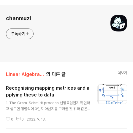
로그 정보
chanmuzi
구독하기
더보기
Linear Algebra/4주차
의 다른 글
Recognising mapping matrices and a
pplying these to data
글 내용
1. The Gram-Schmidt process 선형독립인지 확인하
고 싶으면 행렬식이 0인지 아닌지를 구해볼 것 위와 같은
방식으로 n개의 벡터를 정규화 하면 된다. 주어진 벡터를
0
0
2022. 9. 18.
이용해서 서로 수직인 벡터들을 만드는 방법이다. 현재 벡
터와 여기에 이전 벡터들과 수직인 사영 벡터를 전부 빼주
면 된다. 2. Gram-Schmidt process 그람 슈미츠 직교