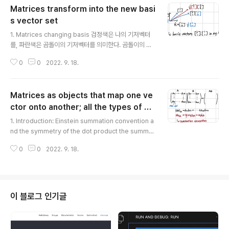
Matrices transform into the new basi
화를 주피터 노트북으로 구현하는 문제 빈칸을 채우는 방
식으로 그렇게 어렵지는 않다 3. Example: Reflecting i
s vector set
글 내용
n a plane v1, v2는 평면을 구성하는 벡터, v3는 그 밖의
1. Matrices changing basis 검정색은 나의 기저벡터
벡터이다. 그람-슈미트 직교화를 통해 기저 벡터 E를 구한
를, 파란색은 곰돌이의 기저벡터를 의미한다. 곰돌이의 기
다. e3에 대해 대칭인 위치를 찾고자 하는 것이므로 다른
준을 나의 기준으로 표현하거나 그 반대를 시도한다. 곰돌
벡터 두 개는 그대로, e3는 음수로..
0
0
2022. 9. 18.
이의 벡터를 나의 좌표계에서 표현하고, 곰돌이 좌표계 기
준의 벡터 하나를 곱한다. 그 결과는 나의 기준으로 표현된
다. 이 결과에 역행렬을 곱해주면 곰돌이의 벡터를 기준으
Matrices as objects that map one ve
로 위치가 표현된다. 곰돌이와 나의 기저 벡터를 표현한 또
다른 예 위에서 확인했던 것처럼 곰돌이의 한 좌표를 나의
ctor onto another; all the types of m
글 내용
벡터를 기준으로 곱해주면 내 기준의 위치 표현이 된다. 이
atrices
1. Introduction: Einstein summation convention a
를 거꾸로 하는 과정은 역행렬을 통해 수행한다. 단, 곰돌이
nd the symmetry of the dot product the summat
의 기저벡터가 서로 직교(orthogonal to each other)
ion convention gives you a quick way of coding
하는 경우, 내적을 통해 구할 수 있다. 2. Doing a ..
0
0
2022. 9. 18.
up these sorts of operations 행렬곱의 규칙 두 행렬
의 곱으로 나오는 만들어지는 행렬은 앞 행렬의 행, 뒷 행렬
의 열의 개수로 구해진다. 내적의 기하학적 의미 벡터 u에
서 단위 벡터 e1에 내린 projection, 단위 벡터 e2에 내
린 projection을 기준으로 대칭되는 삼각형이 만들어진
이 블로그 인기글
다. 2. Non-square matrix multiplication (Quiz 8)
행렬곱, 내적에 관한 8개 문제 특정 한 원소만 계산하기
내..