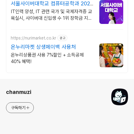
서울사이버대학교 컴퓨터공학과 2026
가을학기 신편입생
IT인력 양성, IT 관련 국가 및 국제자격증 교
육실시, 사이버대 신입생 수 1위 장학금 지급
1위, 학사 석사 박사 온라인복수학위까지
https://nurimarket.co.kr
광고
온누리마켓 상생페이백 사용처
온누리상품권 사용 7%할인 + 소득공제
40% 혜택!
로그 정보
chanmuzi
구독하기