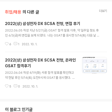
더보기
취업/채용
의 다른 글
2022(상) 삼성전자 DX SCSA 전형, 면접 후기
글 내용
2022.06.05 작성 지난 5/27(금) GSAT 합격 발표 이후, 약 일주일 정도 후
인 6/3(금)에 면접을 보게 되었다. ​ 나는 GSAT를 응시한 5/14(토) 다음 날 부
터 바로 면접을 준비했다. 개인적으로 다른 사람들과 같이 준비하는 것을 선호
6
1
2022. 10. 1.
해서 또 스터디를 구했다. 나를 포함해서 온라인 스터디 3명, 오프라인 스터디
4명으로 구성했다. ​ 이번에는 코로나 제한이 많이 완화되면서 대면 면접도 가능
하지 않을까 싶어서 오프라인 스터디도 구했다. 하지만 막상 발표난 것을 보니
2022(상) 삼성전자 DX SCSA 전형, 온라인
화상면접이었다. 그래도 다양한 사람들과 이야기를 나눠보고 피드백을 받고 연
습하는 과정들은 유의미했다고 느낀다. ​ 처음에는 같은 DX 부문을 지원한 사람
GSAT 합격후기
글 내용
과 준비를 해도 괜찮겠다 싶었는데, 막상 준비를 해보니 같은 부서를 지..
2022.06.04 작성 4/19(화) 서류 합격 발표를 확인하고
약 한달 후인 5/14(토) 오전9시에 GSAT를 응시했다. ​ 삼
성은 GSAT를 온라인으로, 수리논리/추리 두 개의 영역으
5
0
2022. 10. 1.
로 실시한다. 각 영역 별로 30분, 20/30 문항을 풀도록 되
어있다. ​ 이전에 처음 GSAT 모의고사를 풀었을 때의 성적
을 블로그에 작성한 적이 있다. 그 때는 하위 10% 대의 성
적을 기록했다. ​ 서류 발표 이후 본격적으로 스터디를 구성
해서 매일매일 모의고사를 각자 풀고 같은 시간에 리뷰했
이 블로그 인기글