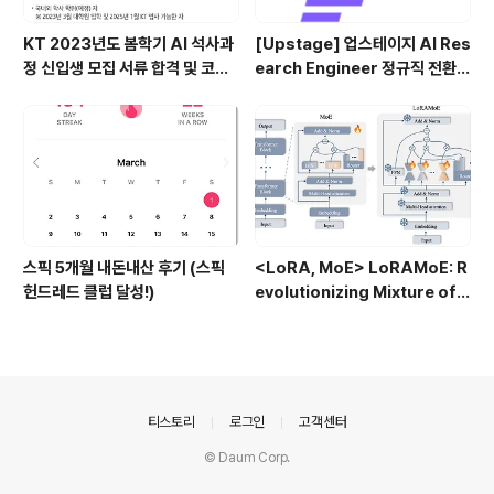
KT 2023년도 봄학기 AI 석사과
[Upstage] 업스테이지 AI Res
정 신입생 모집 서류 합격 및 코딩
earch Engineer 정규직 전환
테스트/인적성 검사 후기(비전공
합격후기 (비전공자)
자)
스픽 5개월 내돈내산 후기 (스픽
<LoRA, MoE> LoRAMoE: R
헌드레드 클럽 달성!)
evolutionizing Mixture of E
xperts for Maintaining Wo
rld Knowledge in Languag
e Model Alignment (2023.1
2)
의안내
티스토리
로그인
고객센터
© Daum Corp.