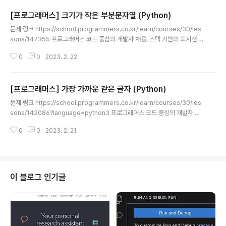
[프로그래머스] 크기가 작은 부분문자열 (Python)
글 내용
문제 링크 https://school.programmers.co.kr/learn/courses/30/les
sons/147355 프로그래머스 코드 중심의 개발자 채용. 스택 기반의 포지션 매
칭. 프로그래머스의 개발자 맞춤형 프로필을 등록하고, 나와 기술 궁합이 잘 맞
0
0
2023. 2. 22.
는 기업들을 매칭 받으세요. programmers.co.kr 소스 코드 def solution
(t, p): answer = 0 width = len(p) # 비교 문자열 길이 huddle = int(p) #
p의 정수값 for idx in range(len(t)-len(p)+1): if int(t[idx:idx+width])
[프로그래머스] 가장 가까운 같은 글자 (Python)
글 내용
문제 링크 https://school.programmers.co.kr/learn/courses/30/les
sons/142086?language=python3 프로그래머스 코드 중심의 개발자 채
용. 스택 기반의 포지션 매칭. 프로그래머스의 개발자 맞춤형 프로필을 등록하
0
0
2023. 2. 21.
고, 나와 기술 궁합이 잘 맞는 기업들을 매칭 받으세요. programmers.co.kr
소스 코드 def solution(string): characters = set(list(string)) # 문자열
을 구성하는 알파벳set # '알파벳 : -1'로 dict 생성 my_dict = {character:-
1 for character in characters} answer = [] for idx in range(len(strin
g)): # 처..
이 블로그 인기글