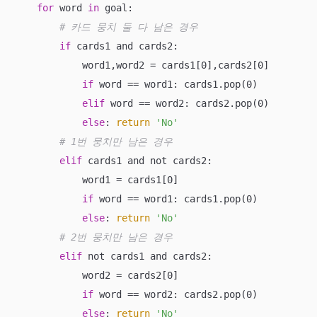
for
 word 
in
 goal:

# 카드 뭉치 둘 다 남은 경우
if
 cards1 and cards2:

            word1,word2 = cards1[0],cards2[0]

if
 word == word1: cards1.pop(0)

elif
 word == word2: cards2.pop(0)

else
: 
return
'No'
# 1번 뭉치만 남은 경우
elif
 cards1 and not cards2:

            word1 = cards1[0]

if
 word == word1: cards1.pop(0)

else
: 
return
'No'
# 2번 뭉치만 남은 경우
elif
 not cards1 and cards2:

            word2 = cards2[0]

if
 word == word2: cards2.pop(0)

else
: 
return
'No'