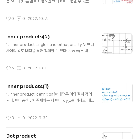
되는 부분공간에 대해 내린 투영벡터를 구하는 문제(3개)
는 b이다.(다른 말로 표현하면 벡터 b로 표현할 수 있는 su
강의에서 설명된 공식을 잘 이용해야 한다. B.T와 B를 곱..
bspace 내에 u가 존재한다) 따라서 어떤 scalar lamda
를 기저벡터 b에 곱해주면 파이 x u(x)가 되는 것이다. 이
작성시간
0
0
2022. 10. 7.
때 벡터 u 위의 벡터 x와 가장 가까운 지점을 구하면 x에서
u에 대해 수선을 내려야 한다. 수선의 정의는 직교(orthog
onal)한다는 것이다. 따라서 벡터 b와 수선을 표현하는 벡
Inner products(2)
터의 내적은 0이 된다. 위 정의를 이용하여 식을 정리해보
글 내용
면 람다에 대해 내적과 norm으로 정의할 수 있게 된다. 결
1. Inner product: angles and orthogonality 두 벡터
과적으로 (b x b.T) / norm(b)^2 은 projection matri
사이의 각도 내적을 통해 정의할 수 있다. cos w(두 벡터
x가 된다. 2. Example: projection ont..
사이각 크기) = 내적 / (norm(x) * norm(y)) 이는 결국
두 벡터가 가리키는 방향의 유사도(simliarilty)를 알려주
작성시간
6
0
2022. 10. 1.
는 지표가 된다. 두 벡터가 직교하는 경우 두 벡터의 내적은
0이 된다. 이를 다른 내적을 통해 표현하는 경우 다른 값이
나오게 된다. 두 벡터가 직교(orthogonal to each othe
Inner products(1)
r)하며 각 벡터의 길이가 1인 경우, 이를 orthonomal ba
글 내용
sis라고 부른다. 2. Angles between vectors using
1. Inner product: definition 내적은 이와 같이 정의
a non-standard inner product 문제에서 정의된 내적
된다. 벡터공간 v에 존재하는 세 벡터 x,y,z를 예시로, 내적
을 보고 두 벡터..
의 세 가지 큰 특징을 알 수 있다. 1) Bilinear: 벡터의 합으
로 표현된 벡터와 다른 벡터의 내적은 두 내적의 합으로 표
작성시간
3
0
2022. 9. 30.
현될 수 있다. 2) Positive definite: 자기 자신과의 내적
의 값은 항상 0보다 크다. 자기 자신과의 내적의 값이 0이
라는 것은 그 벡터가 영벡터라는 것과 필요충분 조건이다.
Dot product
3) Symmetry: 두 벡터의 내적값은 순서를 바꿔도 동일하