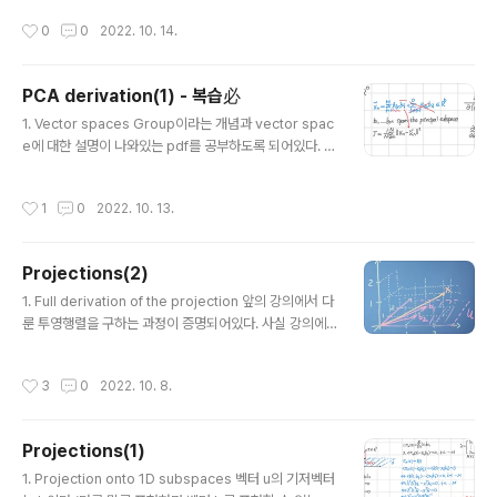
t spans our principal subspace 2. Reformulation
작성시간
0
0
2022. 10. 14.
of the objective 3. Lagrange multipliers 4. Findin
g the basis vectors that span the principal subs
pace 출처: Coursera, Mathematics for Machine L
PCA derivation(1) - 복습必
earning: PCA, Imperial College London.
글 내용
1. Vector spaces Group이라는 개념과 vector spac
e에 대한 설명이 나와있는 pdf를 공부하도록 되어있다. 굉
장히 불충분한 설명과 함께 다양한 기호들이 나열되어 있
어서 무슨 뜻인지 하나도 이해가 되지 않는다. 아무래도 서
작성시간
1
0
2022. 10. 13.
칭을 통해 따로 공부할 필요가 있겠다... 2. Orthogonal c
omplements 만약 n차원 벡터공간 V에 대하여 k차원 부
분공간 W가 V에 속할 때, W의 orthogonal compleme
Projections(2)
nt는 V에 속하는 (n-k)차원 부분공간이다. 그리고 W에 or
글 내용
thogonal하는 모든 V의 vector를 포함한다. 3. Proble
1. Full derivation of the projection 앞의 강의에서 다
m setting and PCA objective 높은 차원에 있는 벡터
룬 투영행렬을 구하는 과정이 증명되어있다. 사실 강의에
를 낮은 차원의 벡터로 표현하는 것이 목표. 이때 최대한 r
서 이미 그 과정을 보여주었기 때문에 특별한 내용은 없었
e..
다. 2. Example: projection onto a 2D subspace 3
작성시간
3
0
2022. 10. 8.
D 공간에 속하는 벡터 x를 2D의 부분공간에 대해 투영한
벡터를 구하는 예시다. 결과적으로 투영벡터도 부분공간 u
의 기저벡터 b1,b2의 linear combination으로 표현되
Projections(1)
는 것을 확인할 수 있다. 3. Project 3D data onto a 2D
글 내용
subspace 3차원 공간의 벡터 x를 2차원 평면으로 표현
1. Projection onto 1D subspaces 벡터 u의 기저벡터