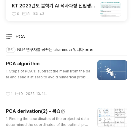
KT 2023년도 봄학기 AI 석사과정 신입생
모집 서류 합격 및 코딩 테스트/인적성 검사
0
8
조회
43
후기(비전공자)
PCA
분류 전체보기
주요 글 목록
NLP 연구자를 꿈꾸는 chanmuzi 입니다 🔥🔥
공지
PCA algorithm
글 내용
1. Steps of PCA 1) subtract the mean from the da
ta and send it at zero to avoid numerical proble
ms 2) divide by the standard deviation to make
the data unit-free 3) compute the eigenvalues a
작성시간
1
0
2022. 10. 14.
nd eigen vectors of the data covariance matrix
4) can project any data point onto the principal s
ubspace 2. PCA in high dimensions 3. Steps of
PCA derivation(2) - 복습必
PCA 대충 pass 하려고 했는데 결국 거의 다 풀어낸..퀴즈
글 내용
였다..ㅜㅜ PCA는 결국 고차원의 데이터를 낮은 차원..
1. Finding the coordinates of the projected data
determined the coordinates of the optimal proj
ection with respect to the orthonormal basis tha