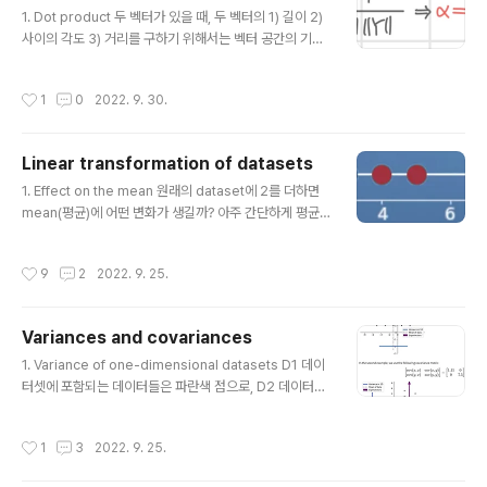
글 내용
다. 대각성분을 제외한 다른 원소들은 대각성분을 기준으
1. Dot product 두 벡터가 있을 때, 두 벡터의 1) 길이 2)
로 대칭을 이룬다. 2. Properties of inner products
사이의 각도 3) 거리를 구하기 위해서는 벡터 공간의 기하
특정함수 β(x,y) 의 알맞은 특성 고르기(5문제) symm..
학적 특징(geometric properties in a vector spac
e)과 관련이 있는 inner product(내적)가 필요하다. tran
작성시간
1
0
2022. 9. 30.
spose를 취하는 것은 행렬간의 곱을 위한 size 조정이
다. 1) 벡터의 길이는 자기 자신과 자기 자신의 transpos
e를 곱한 것에 루트를 씌운 것이다. 계산 자체는 각 원소를
Linear transformation of datasets
제곱하여 더한 것에 루트를 씌운 것과 같다. 2) 두 벡터 사
글 내용
이의 거리는 두 벡터의 뺄셈의 norm을 구한 것과 같다. 3)
1. Effect on the mean 원래의 dataset에 2를 더하면
이제 코사인 법칙을 이용하여 두 벡터 사이의 각을 구할 수
mean(평균)에 어떤 변화가 생길까? 아주 간단하게 평균
있다. 코사인 알파(두 벡터 사이의 각)는 "두 벡터의 내
값이 2만큼 더 커진 것을 확인할 수 있다. 원래의 dataset
적"을..
에 2를 곱하면 mean(평균)에 어떤 변화가 생길까? 원래
작성시간
9
2
2022. 9. 25.
의 평균의 2배가 되는 것을 알 수 있다. 이를 일반화한식이
마지막에 적혀있다. 2. Effect on the (co)variance var
iance는 데이터가 얼마나 흩어져있는지 모여있는지를 파
Variances and covariances
악하는 지표이기 때문에 특정 값을 더한다고 하더라도 분
글 내용
산 자체는 변하지 않는다. 하지만 variance를 구하는 방식
1. Variance of one-dimensional datasets D1 데이
이 '데이터들이 평균으로부터 떨어진 거리의 제곱 합'이므
터셋에 포함되는 데이터들은 파란색 점으로, D2 데이터셋
로, 특정 값을 곱하게 되면 분산은 그 값의 제곱만큼 커지게
에 포함되는 데이터들은 빨간색 사각형으로 표현된다. 두
된다. 이를 2차원 이상(다차..
데이터셋은 같은 평균값을 가지지만 그 분포가 다르다는
작성시간
1
3
2022. 9. 25.
것을 확인할 수 있다. 각 데이터셋의 평균값을 구하고 각
데이터들과의 편차를 구해본다. 계산해보면 D1에서 구한