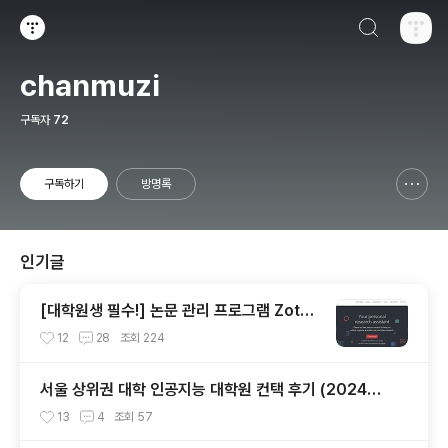
검색하기
티스토리
chanmuzi
구독자
72
구독하기
방명록
신고하기 레이어
열기
인기글
[대학원생 필수!] 논문 관리 프로그램 Zoter
o 추천 (WebDAV 연결, iPad annotation
12
28
조회
224
싱크 관리)
서울 상위권 대학 인공지능 대학원 컨택 후기 (2024년
후기 석사 지원 목표)
13
4
조회
57