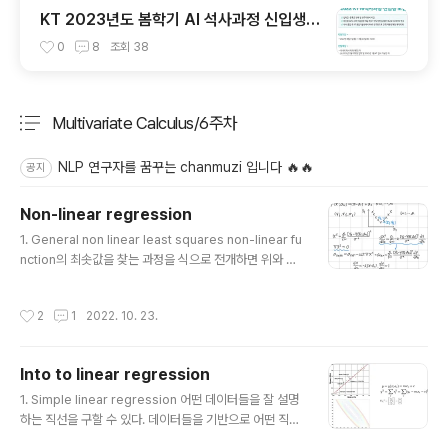
KT 2023년도 봄학기 AI 석사과정 신입생
모집 서류 합격 및 코딩 테스트/인적성 검사
0
8
조회
38
후기(비전공자)
Multivariate Calculus/6주차
분류 전체보기
주요 글 목록
NLP 연구자를 꿈꾸는 chanmuzi 입니다 🔥🔥
공지
Non-linear regression
글 내용
1. General non linear least squares non-linear fu
nction의 최솟값을 찾는 과정을 식으로 전개하면 위와 같
다. 이때도 마찬가지로 loss에 해당하는 카이제곱을 구해
야한다. 그러나 변수가 여러 개이므로 주어진 y식을 각 변
작성시간
2
1
2022. 10. 23.
수에 대해 편미분한 결과를 파악해두어야 한다. linear re
gression를 수행할 때와 마찬가지로 카이제곱 벡터가 0
이 될때까지 기존의 값에서 카이제곱의 미분한 결과를 반
Into to linear regression
복적으로 빼주어야 한다. 이때 dy / da_k는 y가 a1, a2로
글 내용
구성된 식이므로 이를 계산하기 전 식을 나타내고 있다. 2.
1. Simple linear regression 어떤 데이터들을 잘 설명
Fitting a non-linear function (Quiz) 비선형 함수를 적
하는 직선을 구할 수 있다. 데이터들을 기반으로 어떤 직선
용할 수 있는 데이터 분포 고르기 카이제곱 식에 대해 올바
이 데이터의 분포를 가장 잘 표현할 수 있는지에 대해 고민