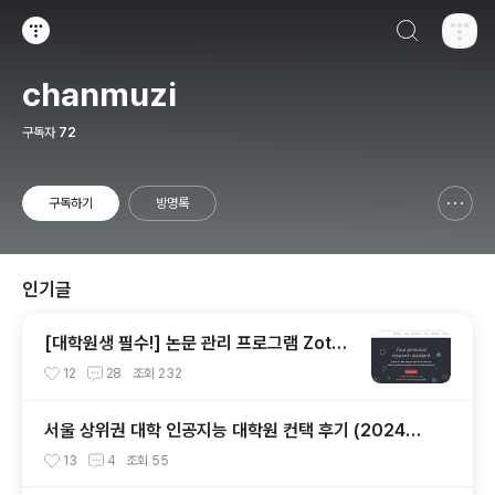
검색하기
티스토리
chanmuzi
구독자
72
구독하기
방명록
신고하기 레이어
열기
인기글
[대학원생 필수!] 논문 관리 프로그램 Zoter
o 추천 (WebDAV 연결, iPad annotation
12
28
조회
232
싱크 관리)
서울 상위권 대학 인공지능 대학원 컨택 후기 (2024년
후기 석사 지원 목표)
13
4
조회
55