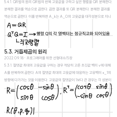
5.4.1. QR법의 원리 QR법의 반복 고윳값을 구하고 싶은 행렬을 QR 분해한다.
분해한 결과를 역순으로 곱한다. 곱한 결과를 또 QR 분해한다. 분해한 결과를
역순으로 곱한다. 이를 반복하면 A_k는 A_0의 고윳값을 대각성분으로 지니
는 우상삼각행렬에 가까워진다. QR법의 반복은 닮음 변환 행렬을 QR 분해하
여 역순으로 곱하는 것은 행렬을 QR 분해하여 얻은 직교행렬을 닮음변환하는
것이다. 고윳값은 변하지 않는다. 왜 우상삼각행렬로 향하는가 QR법과 거듭제
곱법의 모든 고윳값을 구하는 경우에서 단위행렬을 초깃값으로 한 경우는 k스
5.3. 거듭제곱의 원리
텝의 값 A_k는 같다. 5.4.2. 헤센버그 행렬 우선 닮음변환으로 해센버그(Hess
2022.09.18
· 프로그래머를 위한 선형대수/5장
enberg) 행렬이라는 형태로 변환하고 나서 QR 반복을 시행 헤센버그 행렬은
5.3.1. 절댓값 최대의 고윳값을 구하는 경우 적당히 고른 초깃값 벡터 v에 대해
QR 반..
A를 반복하여 곱한다. A의 절댓값 최대의 고윳값에 대응하는 고유벡터 x_1의
방향에 다가가는 것을 이용한다. 고윳값의 절댓값이 1보다 큰 경우는 각 성분이
너무 커지고, 1보다 작은 경우는 너무작아진다. 따라서 각 스텝에서 길이가 1이
될 수 있도록 조절하며 계산해야 한다. 5.3.2. 절댓값 최소의 고윳값을 구하는
경우 적당히 고른 초깃값 벡터 v에 대해 역행렬 A^-1를 반복하여 곱한다. A의
절댓값 최소의 고윳값에 대응하는 고유벡터 x_n의 방향에 가까워짐을 이용한
다. 실제 계산할 때는 역행렬을 구하는데 계산량이 많이 필요하므로 LU 분해를