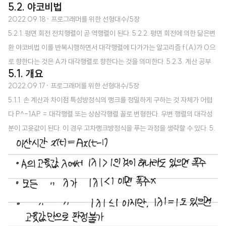
5.2. 야코비법
한다. 5.3.3. QR 분해 Q는 A의 열벡터의 그람-슈미트(Gram-S..
2022.09.18
· 프로그래머를 위한 선형대수/5장
5.2.1. 평면 회전 전치행렬이 곧 역행렬이 된다. 5.2.2. 평면 회전에 의한 닮은변
환 야코비법 이를 반복시행하면서 대각행렬에 다가가는 알고리즘 f(A)가 0으
로 향한다는 것은 A가 대각행렬로 향한다는 것을 의미한다. 5.2.3. 계산 공부
5.1. 개요
이를 토대로 sin 값도 구할 수 있다. 출처: 히라오카 카즈유키, 호리 겐, 『프로그
2022.09.17
· 프로그래머를 위한 선형대수/5장
래머를 위한 선형대수』, 이창신, 길벗, 2017.
5.1.1. 손 계산과 차이점 특성방정식의 랭크를 정밀하게 구하는 것 자체가 어렵
다 P^-1AP = 대각행렬 또는 상삼각행렬 꼴로 변형한다. 우변 행렬의 대각성
분이 고윳값이 된다. 이 경우 고차랭크방정식을 푸는 과정을 생략할 수 있다. 5.
1.2. 갈루아 이론 5차 미만의 대수방정식에는 해의 공식이 존재한다. 5차 이상의
대수방정식에는 해의 공식이 존재하지 않는다. 해를 구하는 절차가 존재하다면
이를 공식으로 만들 수 있다는 뜻이다. 하지만 공식의 형태로 나타내는 것이 지
나치게 복잡하면 그렇게 하지 않는다. 예를 들어 3,4차 방정식에 대해서는 절차
로만 나타낸다. 5.1.3. 5x5 이상 행렬의 고윳값을 구하는 순서는 존재하지 않는
다! 5차 이상의 대수방정식을 푸는 순서가 존재하지 않으므로 위 진술이 자..