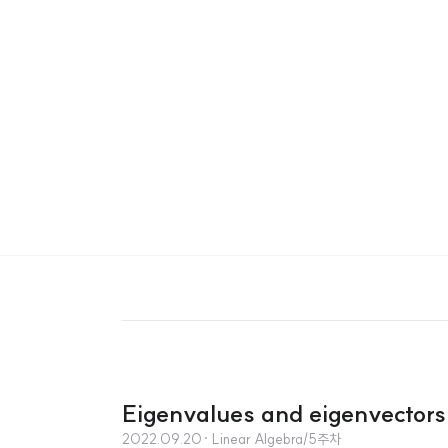
Eigenvalues and eigenvector
2022.09.20
· Linear Algebra/5주차