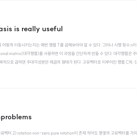
is is really useful
주어진 벡터를 어떻게 이동시키는지는 매번 행렬 T를 곱해보아야 알 수 있다. 그러나 시행 횟수 n
onal matrix(대각행렬)를 사용하면 이 과정을 간단하게 만들 수 있다. 대각행렬은 
 반복적으로 곱하면 주대각성분만 제곱의 형태가 된다. 고유벡터로 이루어진 행렬 C와, 
와 C의 역행렬이 사라지며 계산량이 확연하게 줄어들고 일반화도 가능하다. 2. Eigenba
enproblems
벡터가 고유벡터 2) rotation non-zero pure rotation이 존재 적어도 몇몇의 고유벡터를 가