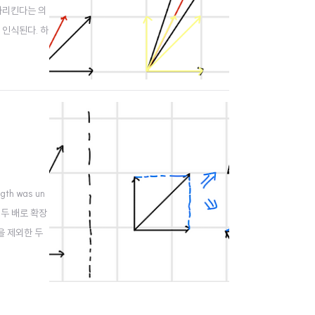
 가리킨다는 의
벡터로 인식된다. 하
ngth was un
만 두 배로 확장
l을 제외한 두