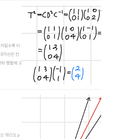
이 커질수록 이
주대각선은 전
단위 행렬에 고
sis exam
지는 180도 p