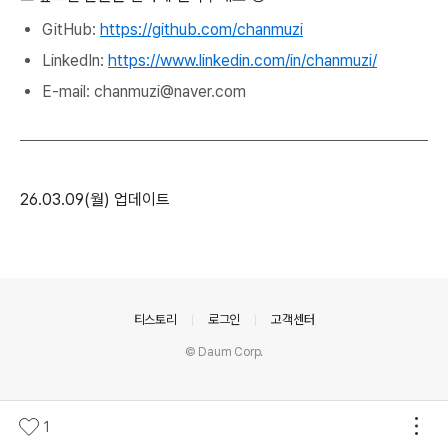
GitHub:
https://github.com/chanmuzi
LinkedIn:
https://www.linkedin.com/in/chanmuzi/
E-mail: chanmuzi@naver.com
26.03.09(월) 업데이트
의안내
티스토리
로그인
고객센터
© Daum Corp.
1