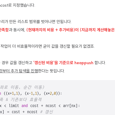
ncost로 지정했습니다.
우리가 만든 리스트 범위를 벗어나면 안됩니다.
 만족함
과 동시에,
(
현재까지의 비용 + 추가비용)이 (지금까지 계산해놓은
 작업이 더 비효율적이라면 굳이 값을 갱신할 필요가 없겠죠.
는 경우 값을 갱신하고
'갱신된 비용'을 기준으로 heappush
합니다.
것부터 추가 탐색을 진행
한다는 뜻입니다.
 좌로 이동, 순간 이동)
n
 ((x+
1
,
1
), (x-
1
,
1
), (x*
2
,
0
)):

만족 & 기존보다 효율적
x < limit 
and
 cost + ncost < arr[nx]:

x] = cost + ncost 
# 갱신