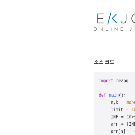
소스 코드
import
 heapq

def
main
():

    n,k = 
map
    limit = 
1
    INF = 
10
*
    arr = [IN
    arr[n] = 