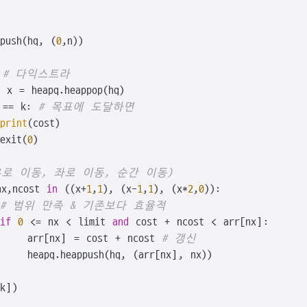
push(hq, (
0
,n))

 
# 다익스트라
x = heapq.heappop(hq)

 == k: 
# 목표에 도달하면
print
(cost)

exit(
0
)

우로 이동, 좌로 이동, 순간 이동)
nx,ncost 
in
 ((x+
1
,
1
), (x-
1
,
1
), (x*
2
,
0
)):

# 범위 만족 & 기존보다 효율적
if
0
 <= nx < limit 
and
 cost + ncost < arr[nx]:

   arr[nx] = cost + ncost 
# 갱신
   heapq.heappush(hq, (arr[nx], nx))

k])
