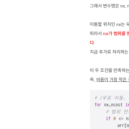
그래서 변수명은 nx, 
이동할 위치인 nx는 
따라서
nx가 범위를
다
.
지금 추가로 처리하는
이 두 조건을 만족하
즉,
비용이 가장 작은 
# (우로 이동,
for
 nx,ncost 
i
# 범위 
if
0
 <= n
        arr[n