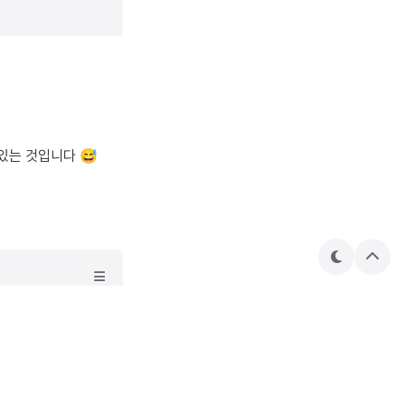
있는 것입니다 😅
테
상
마
단
으
로