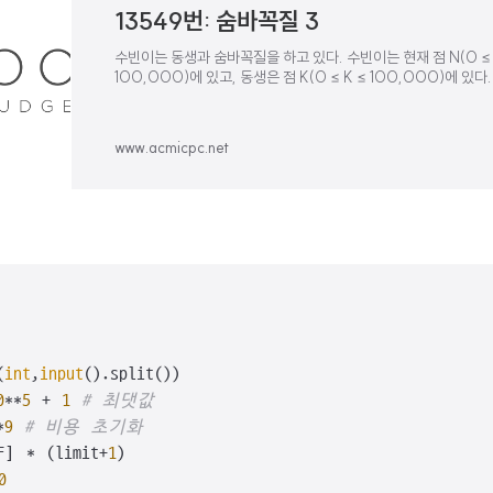
13549번: 숨바꼭질 3
수빈이는 동생과 숨바꼭질을 하고 있다. 수빈이는 현재 점 N(0 ≤ 
100,000)에 있고, 동생은 점 K(0 ≤ K ≤ 100,000)에 있
순간이동을 할 수 있다. 만약, 수빈이의 위치가 X일
www.acmicpc.net
(
int
,
input
().split())

0
**
5
 + 
1
# 최댓값
*
9
# 비용 초기화
F] * (limit+
1
) 

0