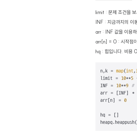
limit : 문제 조건
INF : 지금까지의 
arr : INF 값을 
arr[n] = 0 : 
hq : 힙입니다. 비용
n,k = 
map
(
int
,
limit = 
10
**
5
 
INF = 
10
**
9
#
arr = [INF] * 
arr[n] = 
0
hq = []

heapq.heappush