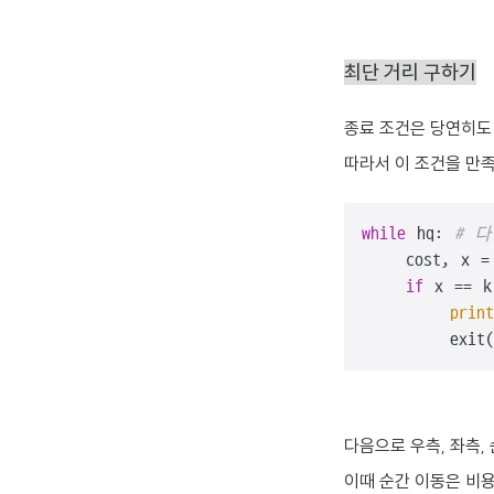
최단 거리 구하기
종료 조건은 당연히
따라서 이 조건을 만
while
 hq: 
# 
    cost, x = 
if
 x == k
print
        exit(
다음으로 우측, 좌측,
이때 순간 이동은 비용