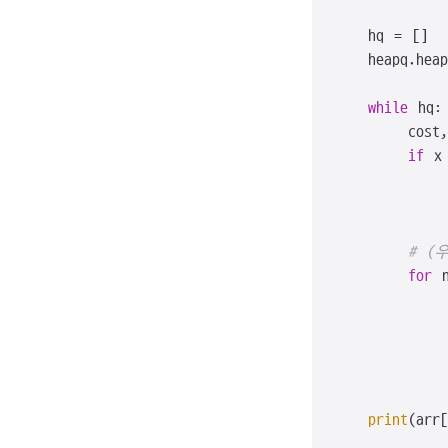
    hq = []

    heapq.heap
while
 hq:
        cost, 
if
 x
            
# (
for
 
             
             
print
(arr[