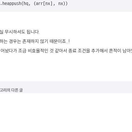
heappush(hq, (arr[nx], nx))
실 무시하셔도 됩니다.
는 경우는 존재하지 않기 때문이죠..!
적어놨다가 조금 비효율적인 것 같아서 종료 조건을 추가해서 흔적이 남아
테고리의 다른 글
리의 지름 [그래프이론/트리](Python)
소비용 구하기 [그래프이론](Python)
 M (12) [백트랙킹](Python)
플로이드 [그래프이론](Python)