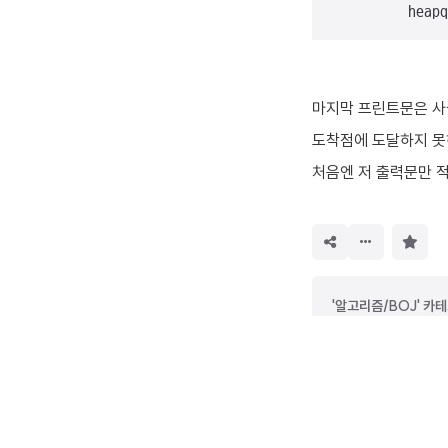
        heapq.
마지막 프린트문은 사
도착점에 도달하지 못하
처음엔 저 출력문만 
구
독
하
기
'알고리즘/BOJ' 카
[BOJ] 1167 : 트
[BOJ] 1916 : 최
[BOJ] 15666 : N과
[BOJ] 11404 : 