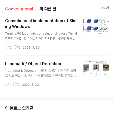
더보기
Convolutional Neural Networks/3주차
의 다른 글
Convolutional Implementation of Slid
ing Windows
글 내용
Turning FC layer into convolutional layers 지난 시
간까지 알아본 것은 어떻게 이미지 내에서 사물/물체를 탐
지할 수 있을까에 대한 것이었습니다. 그런데 한 이미지 내
0
0
2023. 3. 30.
에서 여러 물체를 탐지하기 위해서는 sliding window 기
법이 필요했습니다. sliding window 기법은 너무 많은
연산량을 필요로 한다는 문제점이 있었고 이를 해결하기
Landmark / Object Detection
위해서 FC layer를 Convolutional layer로 바꾸는 기
글 내용
법을 소개하고 있습니다. 모든 노드 간의 연결이 업데이트
1. Landmark Detection 사람의 얼굴은 여러 가지 특징
되상이 되어 파라미터 수가 굉장히 많은 FC와 달리, Conv
을 갖고 있습니다. 우리는 이 특징들을 기반으로 윤곽을 잡
olutional layer는 필터만 업데이트 대상으로 파라미터
는 등 인식의 정확도를 높일 수 있죠. 예를 들어 눈의 가장
수가 굉장히 적습니다. 따라서 기존에 FC를 거치면서 나오
1
0
2023. 3. 30.
자리, 코의 가장 자리, 입의 가장 자리 등을 캐치할 수 있습
는 출력 형태는 유사하..
니다. 이를 landmark라고 부릅니다. 이 예시에서는 얼굴
이라는 사물에 64개의 landmark가 존재하는 경우를 보
고 있습니다. 따라서 출력 차원의 벡터는, '이 사진에 얼굴
이 있는지 없는지'와 'x, y' 좌표 64개쌍을 포함합니다. 결
이 블로그 인기글
과적으로 129 차원이 됩니다. 이와 같은 개념을 사람의 신