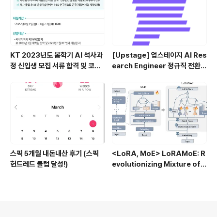
KT 2023년도 봄학기 AI 석사과
[Upstage] 업스테이지 AI Res
정 신입생 모집 서류 합격 및 코딩
earch Engineer 정규직 전환
테스트/인적성 검사 후기(비전공
합격후기 (비전공자)
자)
스픽 5개월 내돈내산 후기 (스픽
<LoRA, MoE> LoRAMoE: R
헌드레드 클럽 달성!)
evolutionizing Mixture of E
xperts for Maintaining Wo
rld Knowledge in Languag
e Model Alignment (2023.1
2)
의안내