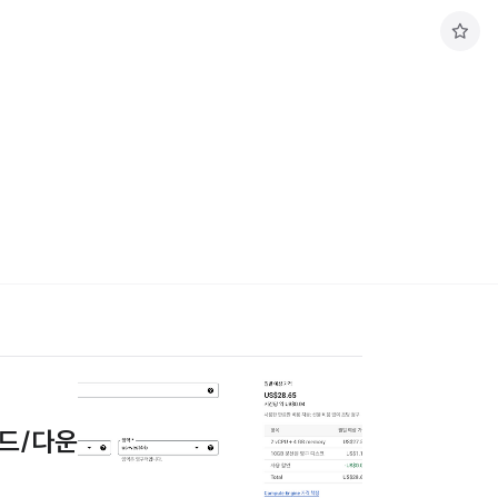
구
독
하
기
로드/다운