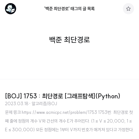
'백준 최단경로' 태그의 글 목록
구
독
하
기
백준 최단경로
[BOJ] 1753 : 최단경로 [그래프탐색](Python)
2023.03.18
· 알고리즘/BOJ
문제 링크 https://www.acmicpc.net/problem/1753 1753번: 최단경로 첫
째 줄에 정점의 개수 V와 간선의 개수 E가 주어진다. (1 ≤ V ≤ 20,000, 1 ≤
E ≤ 300,000) 모든 정점에는 1부터 V까지 번호가 매겨져 있다고 가정한다.
둘째 줄에는 시작 정점의 번호 K(1 ≤ K ≤ V)가 www.acmicpc.net 소스 코드 i