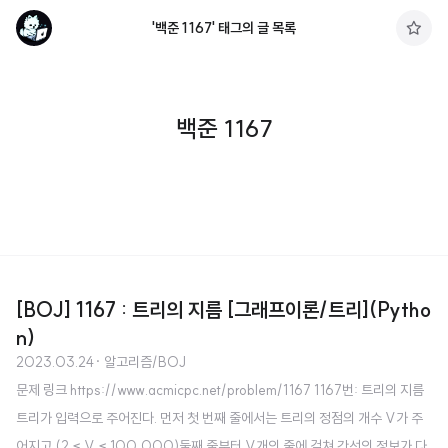
'백준 1167' 태그의 글 목록
구
독
하
기
백준 1167
[BOJ] 1167 : 트리의 지름 [그래프이론/트리](Pytho
n)
2023.03.24
· 알고리즘/BOJ
문제 링크 https://www.acmicpc.net/problem/1167 1167번: 트리의 지름
트리가 입력으로 주어진다. 먼저 첫 번째 줄에서는 트리의 정점의 개수 V가 주
어지고 (2 ≤ V ≤ 100,000)둘째 줄부터 V개의 줄에 걸쳐 간선의 정보가 다