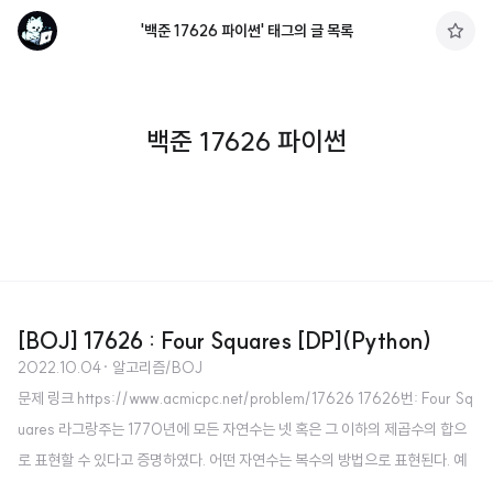
'백준 17626 파이썬' 태그의 글 목록
구
독
하
기
백준 17626 파이썬
[BOJ] 17626 : Four Squares [DP](Python)
2022.10.04
· 알고리즘/BOJ
문제 링크 https://www.acmicpc.net/problem/17626 17626번: Four Sq
uares 라그랑주는 1770년에 모든 자연수는 넷 혹은 그 이하의 제곱수의 합으
로 표현할 수 있다고 증명하였다. 어떤 자연수는 복수의 방법으로 표현된다. 예
를 들면, 26은 52과 12의 합이다; 또한 42 + 32 + 1 www.acmicpc.net 소스