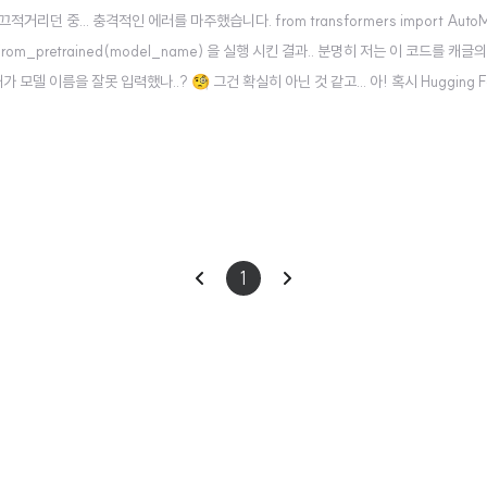
 중... 충격적인 에러를 마주했습니다. from transformers import AutoM
odel.from_pretrained(model_name) 을 실행 시킨 결과.. 분명히 저는 이 코드를 
델 이름을 잘못 입력했나..? 🧐 그건 확실히 아닌 것 같고... 아! 혹시 Hugging 
.) 원인을 알 수가 없었더랬죠... 구글링을 해보면 비슷한 이슈를 가진 사람들이 있었
이
다
1
전
음