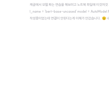
캐글에서 모델 짜는 연습을 해보려고 노트북 파일에 이것저것 끄적거리던
l_name = 'bert-base-uncased' model = AutoM
작성중이었는데 연결이 안된다는게 이해가 안갔습니다.. 😟 내가 모
터졌나? (이전에도 서버가 터져서 유사한 이슈를 겪어봤습니다.
파..