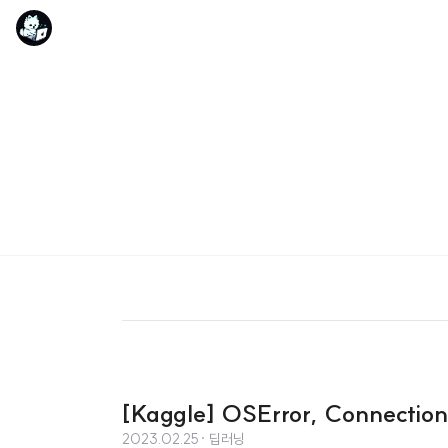
[Kaggle] OSError, Connect
2023.02.25
· 딥러닝