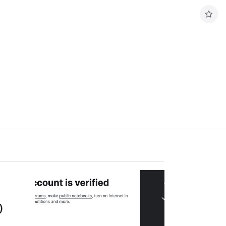
구
독
하
기
)