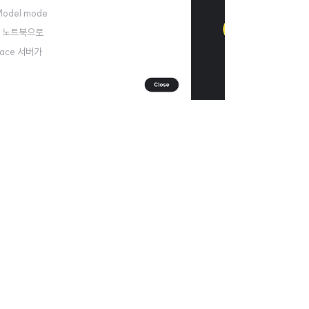
odel mode
캐글의 노트북으로
Face 서버가
는데, 로컬에