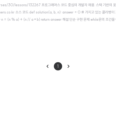
learn/courses/30/lessons/132267 프로그래머스 코드 중심의 개발자 채용. 스
o.kr 소스 코드 def solution(a, b, n): answer = 0 # 가지고 있는 콜라병이 
 = (n % a) + (n // a * b) return answer 해설 단순 구현 문제 while문의 조
이
다
1
전
음