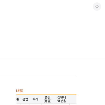
구
독
하
기