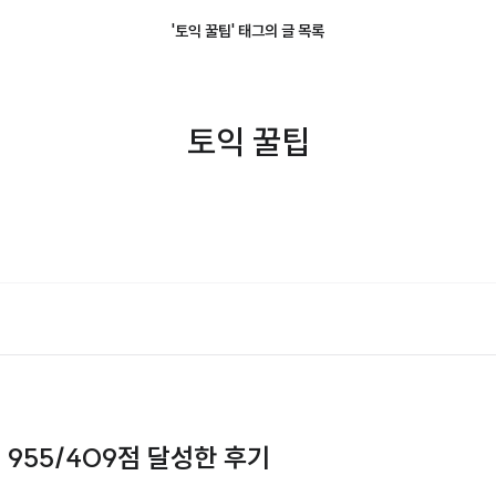
'토익 꿀팁' 태그의 글 목록
토익 꿀팁
에 955/409점 달성한 후기