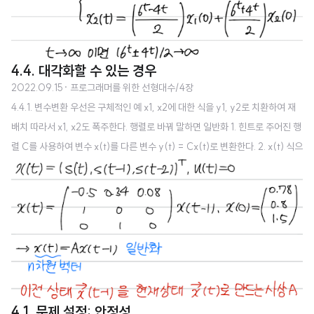
4.4. 대각화할 수 있는 경우
2022.09.15
· 프로그래머를 위한 선형대수/4장
4.4.1. 변수변환 우선은 구체적인 예 x1, x2에 대한 식을 y1, y2로 치환하여 재
배치 따라서 x1, x2도 폭주한다. 행렬로 바꿔 말하면 일반화 1. 힌트로 주어진 행
렬 C를 사용하여 변수 x(t)를 다른 변수 y(t) = Cx(t)로 변환한다. 2. x(t) 식으
로 주어진 차분방정식을 y(t) 식으로 다시 쓴다. 3. 고쳐 쓴 식은 '대각 행렬'이
된다. 4. 풀어서 얻은 y(t)를 x(t)로 되돌리면 답이다. x와 y가 일대일 대응할 수
있도록 C는 정칙행렬로 가정한다. 대각화하는 방법은 한 가지다. 4.4.2. 좋은 변
환을 구하는 방법 대부분의 정방행렬 A에 대해 P^-1AP는 대부분 대각행렬이
된다. 좋은 P를 구하기 위해서는 1. A의 고윳값에 대응하는 고유벡터를 구한다.
2. 고유벡..
4.1. 문제 설정: 안정성