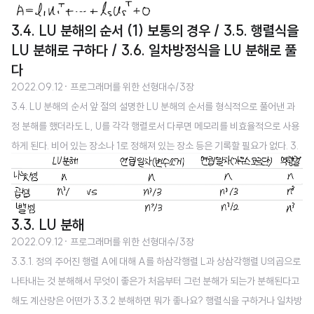
3.4. LU 분해의 순서 (1) 보통의 경우 / 3.5. 행렬식을
LU 분해로 구하다 / 3.6. 일차방정식을 LU 분해로 풀
다
2022.09.12
· 프로그래머를 위한 선형대수/3장
3.4. LU 분해의 순서 앞 절의 설명한 LU 분해의 순서를 형식적으로 풀어낸 과
정 분해를 했더라도 L, U를 각각 행렬로서 다루면 메모리를 비효율적으로 사용
하게 된다. 비어 있는 장소나 1로 정해져 있는 장소 등은 기록할 필요가 없다. 3.
5. LU 분해 정방행렬 A에 대하여 A = LU 상태로 분해되면 행렬식 det A는 바
로 구해진다. 3.6. 일차방정식 LU 분해로 풀다 방향과 계획 푸는 방법 연산량 변
수소거법 가우스 요르단 소거법(Ax = y) LU 분해 Lz = y로 풀다 Ux = z를 풀
3.3. LU 분해
다 나눗셈 n n n 0 n 곱셈 n^3 / 3 n^3 / 2 n^3 / 3 n^2 / 2 n^2 / 2 뺄셈 n^
2022.09.12
· 프로그래머를 위한 선형대수/3장
3 / 3 n^3 / 2 n^3 / 3 n^2 / 2 n^2 / 2 같은 A에서 여러 가지 ..
3.3.1. 정의 주어진 행렬 A에 대해 A를 하삼각행렬 L과 상삼각행렬 U의곱으로
나타내는 것 분해해서 무엇이 좋은가 처음부터 그런 분해가 되는가 분해된다고
해도 계산량은 어떤가 3.3.2 분해하면 뭐가 좋나요? 행렬식을 구하거나 일차방