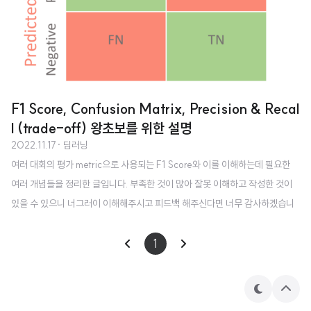
F1 Score, Confusion Matrix, Precision & Recal
l (trade-off) 왕초보를 위한 설명
2022.11.17
· 딥러닝
여러 대회의 평가 metric으로 사용되는 F1 Score와 이를 이해하는데 필요한
여러 개념들을 정리한 글입니다. 부족한 것이 많아 잘못 이해하고 작성한 것이
있을 수 있으니 너그러이 이해해주시고 피드백 해주신다면 너무 감사하겠습니
다. 🙇‍♂️ (가장 중요한 내용들은 글의 최하단에 간단히 요약해두었으니 정리가 필
요하신 분들은 마지막만 보셔도 좋습니다!!) F1 Score F1 Score는 어떤 실험
1
이나 예측이 제대로 이루어졌는지 확인할 수 있는 지표입니다. precision과 rec
all의 조화 평균(harmonic mean)으로 구합니다. 이 수식을 이해하기 위해선
테
상
Confusion Matrix(혼동 행렬), 그리고 여기에 포함되는 precision(정밀도),
마
단