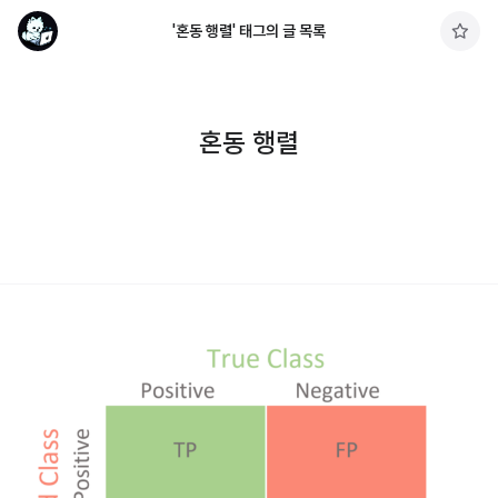
'혼동 행렬' 태그의 글 목록
구
독
하
기
혼동 행렬