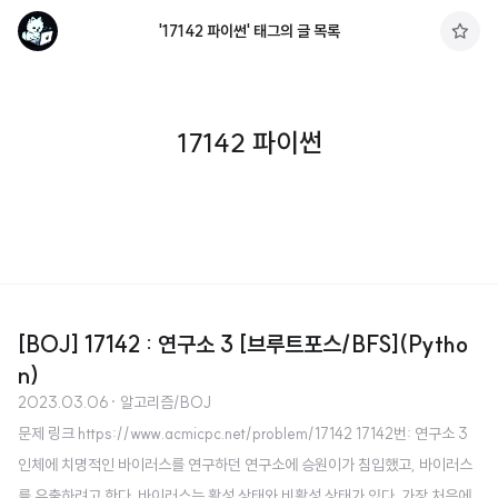
'17142 파이썬' 태그의 글 목록
구
독
하
기
17142 파이썬
[BOJ] 17142 : 연구소 3 [브루트포스/BFS](Pytho
n)
2023.03.06
· 알고리즘/BOJ
문제 링크 https://www.acmicpc.net/problem/17142 17142번: 연구소 3
인체에 치명적인 바이러스를 연구하던 연구소에 승원이가 침입했고, 바이러스
를 유출하려고 한다. 바이러스는 활성 상태와 비활성 상태가 있다. 가장 처음에