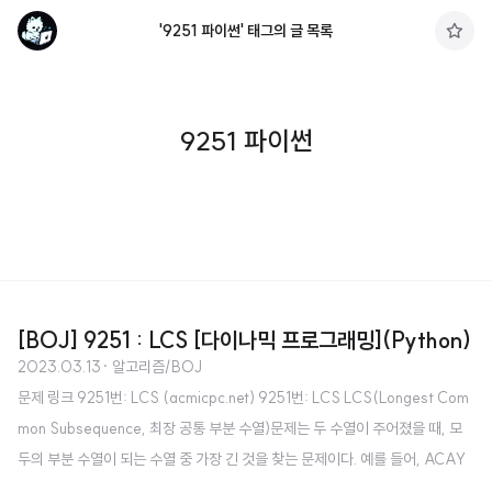
'9251 파이썬' 태그의 글 목록
구
독
하
기
9251 파이썬
[BOJ] 9251 : LCS [다이나믹 프로그래밍](Python)
2023.03.13
· 알고리즘/BOJ
문제 링크 9251번: LCS (acmicpc.net) 9251번: LCS LCS(Longest Com
mon Subsequence, 최장 공통 부분 수열)문제는 두 수열이 주어졌을 때, 모
두의 부분 수열이 되는 수열 중 가장 긴 것을 찾는 문제이다. 예를 들어, ACAY
KP와 CAPCAK의 LCS는 ACAK가 된다. www.acmicpc.net 소스 코드 a =