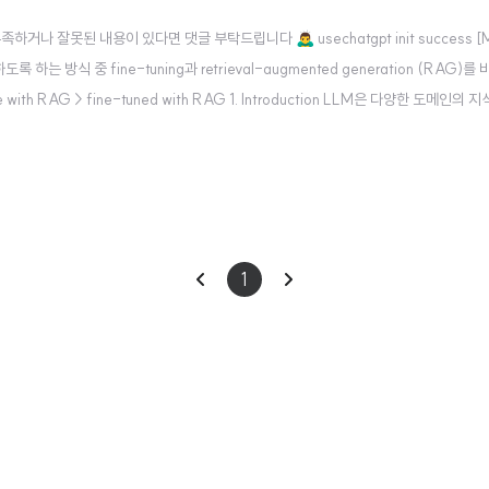
못된 내용이 있다면 댓글 부탁드립니다 🙇‍♂️ usechatgpt init success [Micr
는 방식 중 fine-tuning과 retrieval-augmented generation (RAG)를 
 RAG > fine-tuned with RAG 1. Introduction LLM은 다양한 도메인의
c하다, 즉 새로운 정보가 업데이트 되지 않는다 특수한 도메인의 전문 지식은..
이
다
1
전
음