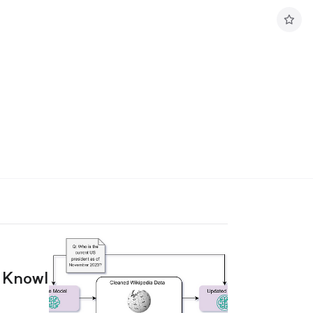
구
독
하
기
g Knowl