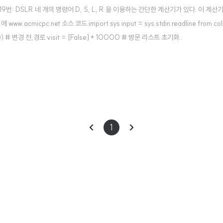
19 9019번: DSLR 네 개의 명령어 D, S, L, R 을 이용하는 간단한 계산기가 있다. 
c.net 소스 코드 import sys input = sys.stdin.readline from collections
(a,"")) # 변경 전,경로 visit = [False] * 10000 # 방문 리스트 초기화..
이
다
1
전
음