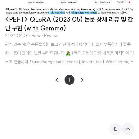
<PEFT> QLoRA (2023.05) 논문 상세 리뷰 및 간
단 구현 (with Gemma)
2024.04.01
· Paper Review
관심 있는 NLP 논문을 읽어보고 간단히 정리했습니다. 혹시 부족하거나 잘못
된 내용이 있다면 댓글 부탁드립니다 🙇‍♂️ (코드 구현에 관한 내용은 마지막에 다
루고 있습니다!!) usechatgpt init success [University of Washington] -
기학습된 모델을 4-bit로 quantize한 뒤 Low Rank Adapters(LoRA)를 학
습하는 방식 - QLoRA로 학습된 model family, Guanaco를 공개. - Chat
1
GPT의 99.3% 성능을 발휘할 수 있는 65B 모델을 single GPU에서 24시간
동안 fine-tuning - 세 개의 tenchiques: (a) 4-bit NormalFloat (NF4),
(b) Double Quantization, (..
테
상
마
단