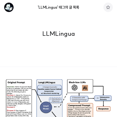
'LLMLingua' 태그의 글 목록
구
독
하
기
LLMLingua