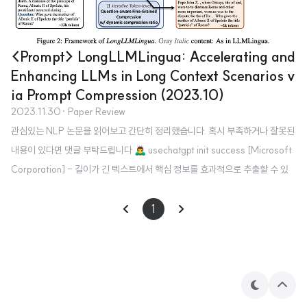
<Prompt> LongLLMLingua: Accelerating and
Enhancing LLMs in Long Context Scenarios v
ia Prompt Compression (2023.10)
2023.11.30
· Paper Review
관심있는 NLP 논문을 읽어보고 간단히 정리했습니다. 혹시 부족하거나 잘못된
내용이 있다면 댓글 부탁드립니다 🙇‍♂️ usechatgpt init success [Microsoft
Corporation] - 길이가 긴 텍스트에서 핵심 정보를 효과적으로 추출할 수 있
도록하는 prompt compression 기법, LongLLMLingua - higher perform
ance, much less cost, reduced latency 1. Introduction LLM의 능력을 최
1
대로 끌어내기 위해서 각 downstream task에 적합한 prompt를 design하는
것이 중요하다는 것은 이미 잘 알려져있음 그러나 LLM을 long context scen
arios에서 활용하는 것은 다음 문제점들을 야기..
테
상
마
단