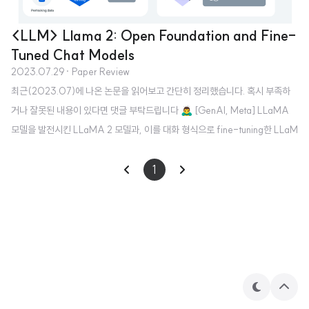
<LLM> Llama 2: Open Foundation and Fine-
Tuned Chat Models
2023.07.29
· Paper Review
최근(2023.07)에 나온 논문을 읽어보고 간단히 정리했습니다. 혹시 부족하
거나 잘못된 내용이 있다면 댓글 부탁드립니다 🙇‍♂️ [GenAI, Meta] LLaMA
모델을 발전시킨 LLaMA 2 모델과, 이를 대화 형식으로 fine-tuning한 LLaM
A 2-CHAT 모델을 공개. 모델의 파라미터 개수는 7B부터 70B까지 다양함.
배경 ChatGPT를 필두로 LLM이 큰 주목을 받게 되었지만, 요즘은 사실 이 M
1
eta에서 개발한 LLaMA 모델의 영향이 더욱 크다고 생각합니다. OpenAI는
회사의 이름과 다르게 자신들의 기술을 베일 속에 꽁꽁 감춰두었고, 이런 기업
들과 달리 Meta는 자신들의 모델 LLaMA를 오픈소스로 공개했죠. 물론 출시
초반에 모델의 가중치가 토렌트를 통해 공유되었던 것은 ..
테
상
마
단