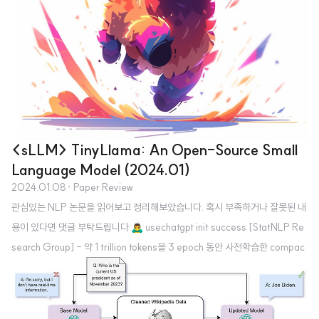
<sLLM> TinyLlama: An Open-Source Small
Language Model (2024.01)
2024.01.08
· Paper Review
관심있는 NLP 논문을 읽어보고 정리해보았습니다. 혹시 부족하거나 잘못된 내
용이 있다면 댓글 부탁드립니다 🙇‍♂️ usechatgpt init success [StatNLP Re
search Group] - 약 1 trillion tokens을 3 epoch 동안 사전학습한 compac
t 1.1B 언어 모델 - 기존 open-source 언어 모델들(OPT-1.3B, Pythia-1.4
B)을 능가하는 성능 1. Introduction 최근 NLP 분야는 언어 모델의 사이즈를 s
caling up 하는 방식으로 빠르게 발전하고 있음 이에 따라 한정된 자원을 효율